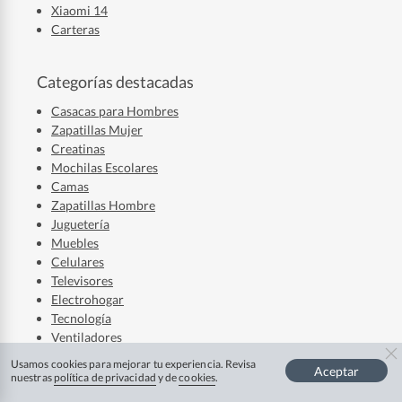
Xiaomi 14
Carteras
Categorías destacadas
Casacas para Hombres
Zapatillas Mujer
Creatinas
Mochilas Escolares
Camas
Zapatillas Hombre
Juguetería
Muebles
Celulares
Televisores
Electrohogar
Tecnología
Ventiladores
Laptops
Usamos cookies para mejorar tu experiencia. Revisa
Aceptar
Audífonos
nuestras
política de privacidad
y de
cookies
.
Refrigerador