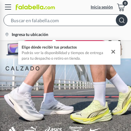
Inicia sesión
Search
Bar
location-
Ingresa tu ubicación
icon