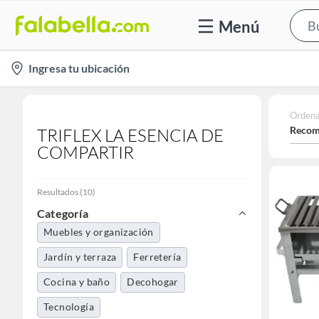
Menú
location-
Ingresa tu ubicación
icon
Ordena
Recom
TRIFLEX LA ESENCIA DE
COMPARTIR
Resultados
(
10
)
Categoría
Muebles y organización
Jardín y terraza
Ferretería
Cocina y baño
Decohogar
Tecnología