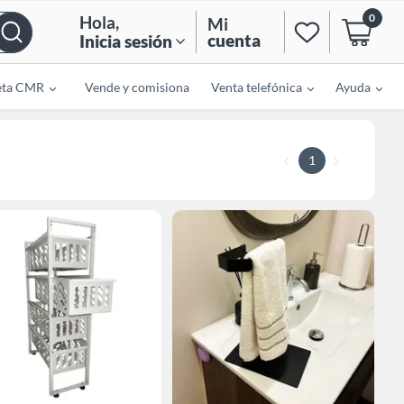
0
Hola
,
Mi
cuenta
Inicia sesión
eta CMR
Vende y comisiona
Venta telefónica
Ayuda
1