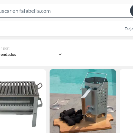
Search
Bar
Tarj
r por
:
endados