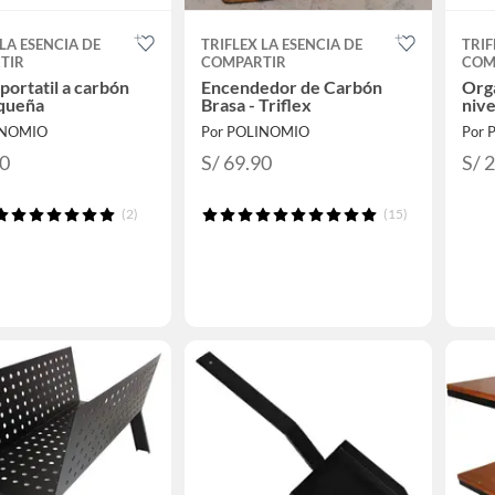
 LA ESENCIA DE
TRIFLEX LA ESENCIA DE
TRIF
TIR
COMPARTIR
COM
 portatil a carbón
Encendedor de Carbón
Orga
equeña
Brasa - Triflex
nive
INOMIO
Por POLINOMIO
Por 
90
S/ 69.90
S/ 
(2)
(15)