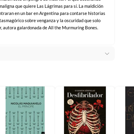
 maligna que quiere Las Lágrimas para sí. La maldición
traran en un bar en Argentina para contarse historias
tasmagórico sobre venganza y la oscuridad que solo
suplementos alimenticios, vitaminas.
r, autora galardonada de All the Murmuring Bones.
baño con señales de uso, sin empaques, etiquetas o sellos.
anda
O
l