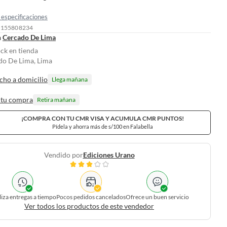
especificaciones
: 155808234
n
Cercado De Lima
ock en tienda
do De Lima, Lima
cho a domicilio
Llega mañana
 tu compra
Retira mañana
¡COMPRA CON TU CMR VISA Y ACUMULA CMR PUNTOS!
Pídela y ahorra más de s/100 en Falabella
Vendido por
Ediciones Urano
liza entregas a tiempo
Pocos pedidos cancelados
Ofrece un buen servicio
Ver todos los productos de este vendedor