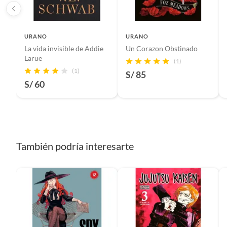
Género
Ficción
URANO
URANO
La vida invisible de Addie
Un Corazon Obstinado
Autor
W. M. C
Larue
(1)
(1)
S/ 85
S/ 60
Formato del libro
Regular
Editorial
UMBRI
También podría interesarte
ISBN
978841
Número de páginas
352