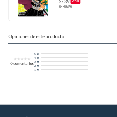
S/
39
-20%
S/
48.75
Opiniones de este producto
5
4
3
0
comentarios
2
1