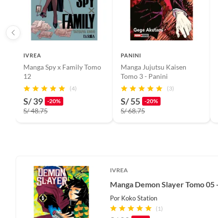
IVREA
PANINI
Manga Spy x Family Tomo
Manga Jujutsu Kaisen
12
Tomo 3 - Panini
(4)
(3)
S/ 39
S/ 55
-20%
-20%
S/ 48.75
S/ 68.75
IVREA
Manga Demon Slayer Tomo 05 -
Por
Koko Station
(1)