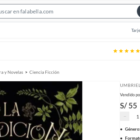
S
e
a
Tarj
r
c
h
B
a
ra y Novelas
Ciencia Ficción
r
UMBRIE
Vendido po
S/ 55
−
Género
Formato