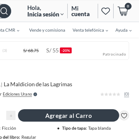
0
Hola
,
Mi
cuenta
Inicia sesión
eta CMR
Vende y comisiona
Venta telefónica
Ayuda
S/
55
S/
68.75
(3)
-20%
Patrocinado
o
f
n
I
r
e
La Maldicion de las Lagrimas
|
l
L
l
e
(0)
r
Ediciones Urano
S
Agregar al Carro
+
:
Ficción
Tipo de tapa
:
Tapa blanda
 del libro
:
Regular