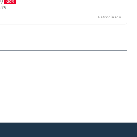
9
-20%
.75
Patrocinado