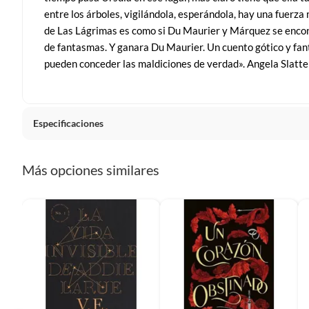
entre los árboles, vigilándola, esperándola, hay una fuerza
Productos de compra internacional.
de Las Lágrimas es como si Du Maurier y Márquez se encon
Productos comprados en Outlet Atocongo.
de fantasmas. Y ganara Du Maurier. Un cuento gótico y fan
Productos perecibles como alimentos, bebidas, medicamentos, 
pueden conceder las maldiciones de verdad». Angela Slatte
Productos digitales (descarga inmediata).
Por motivos de salubridad, la ropa interior inferior y ropas de 
Alimentos, bebidas, fórmulas y leches para bebés.
Productos hechos a medida.
Especificaciones
Pinturas de color a pedido.
Plantas.
Condicion del producto
Nuevo
Más opciones similares
Productos que hayan sido previamente instalados.
Baterías de auto.
Tipo de tapa
Tapa bl
Motocicletas y bicicletas motorizadas.
Licores y cigarros electrónicos.
Detalle de la Condición
NUEV
Idioma
Españo