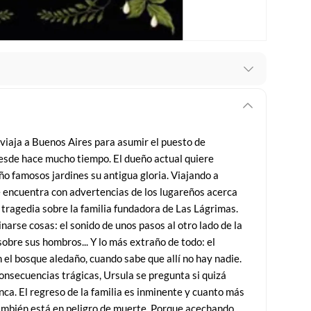
recibes para hacer una devolución.
erentes, otras con restricciones y algunas que no se
 viaja a Buenos Aires para asumir el puesto de
esde hace mucho tiempo. El dueño actual quiere
ores tienen:
ño famosos jardines su antigua gloria. Viajando a
 productos para asfalto, hormigón, albañilería.
e encuentra con advertencias de los lugareños acerca
 tragedia sobre la familia fundadora de Las Lágrimas.
narse cosas: el sonido de unos pasos al otro lado de la
obre sus hombros... Y lo más extraño de todo: el
s productos para asfalto.
 el bosque aledaño, cuando sabe que allí no hay nadie.
, tecnología, línea blanca, colchones, muebles, bicicletas y
consecuencias trágicas, Ursula se pregunta si quizá
inca. El regreso de la familia es inminente y cuanto más
n
también está en peligro de muerte. Porque acechando