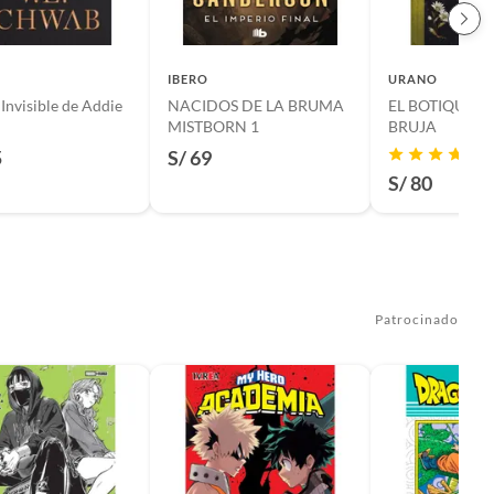
IBERO
URANO
 Invisible de Addie
NACIDOS DE LA BRUMA
EL BOTIQUÍN 
MISTBORN 1
BRUJA
5
S/ 69
S/ 80
Patrocinado