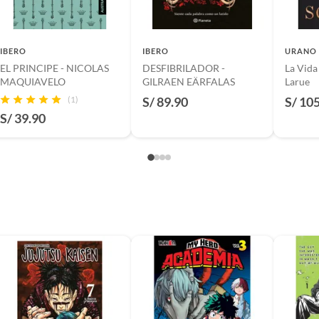
IBERO
IBERO
URANO
EL PRINCIPE - NICOLAS
DESFIBRILADOR -
La Vida
leese
MAQUIAVELO
GILRAEN EÄRFALAS
Larue
(1)
S/ 89.90
S/ 10
S/ 39.90
EL
9030054