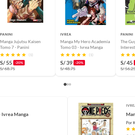
PANINI
IVREA
PANINI
Manga Jujutsu Kaisen
Manga My Hero Academia
The Gu
Tomo 7 - Panini
Tomo 03 - Ivrea Manga
Interes
All Tom
(1)
(1)
S/ 55
S/ 39
S/ 45
-20%
-20%
S/ 68.75
S/ 48.75
S/ 56.2
IVRE
 Ivrea Manga
Man
Por
K