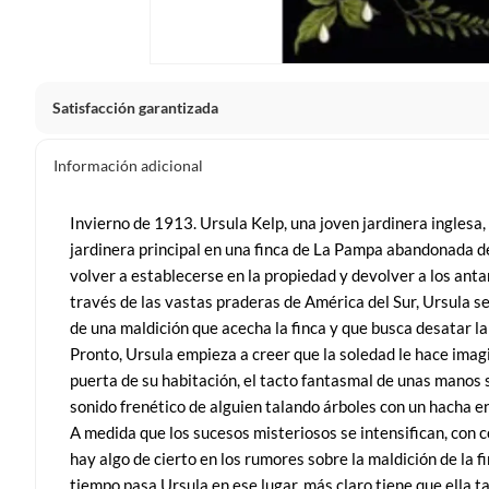
Satisfacción garantizada
La mayoría de los productos tienen
30 días desde que los 
Información adicional
Sin embargo, tenemos categorías que cuentan con plazos dif
pueden devolver ni cambiar. Conoce cuáles son:
Invierno de 1913. Ursula Kelp, una joven jardinera inglesa,
jardinera principal en una finca de La Pampa abandonada d
Productos vendidos por
Falabella, Tottus y otros vended
volver a establecerse en la propiedad y devolver a los anta
48 horas: cemento, mezclas de hormigón, morteros, yeso y otros
través de las vastas praderas de América del Sur, Ursula s
7 días: colchones y productos de combustión.
de una maldición que acecha la finca y que busca desatar la
Productos vendidos por
Sodimac
tienen:
Pronto, Ursula empieza a creer que la soledad le hace imagi
puerta de su habitación, el tacto fantasmal de unas manos s
48 horas: cemento, mezclas de hormigón, morteros, yeso y otro
sonido frenético de alguien talando árboles con un hacha en
7 días: productos eléctricos o a combustión, electrodomésticos
A medida que los sucesos misteriosos se intensifican, con 
máquinas.
hay algo de cierto en los rumores sobre la maldición de la f
No se pueden devolver o cambiar bajo cambio de opinió
tiempo pasa Ursula en ese lugar, más claro tiene que ella 