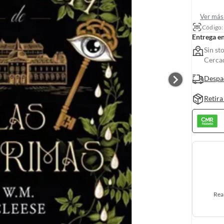
Ver más 
Código
Entrega e
Sin st
Cerca
Despa
Retira
Rea