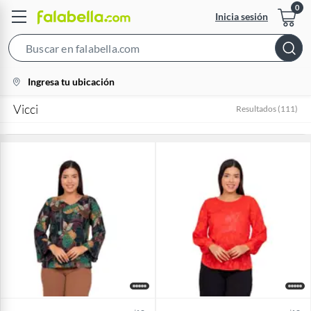
Inicia sesión
Search
Bar
location-
Ingresa tu ubicación
icon
Vicci
Resultados
(
111
)