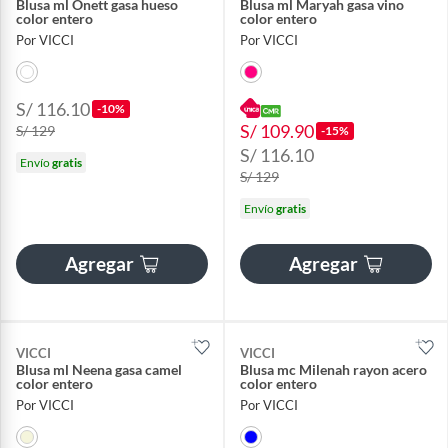
Blusa ml Onett gasa hueso
Blusa ml Maryah gasa vino
color entero
color entero
Por VICCI
Por VICCI
S/ 116.10
-10%
S/ 109.90
S/ 129
-15%
S/ 116.10
Envío
gratis
S/ 129
Envío
gratis
Agregar
Agregar
VICCI
VICCI
Blusa ml Neena gasa camel
Blusa mc Milenah rayon acero
color entero
color entero
Por VICCI
Por VICCI