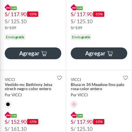
S/ 117.90
S/ 117.90
-15%
-15%
S/ 125.10
S/ 125.10
S/ 139
S/ 139
Envío
gratis
Envío
gratis
Agregar
Agregar
VICCI
VICCI
Vestido mc Bethinny Jeisa
Blusa m 34 Meadow lino palo
strech negro color entero
rosa color entero
Por VICCI
Por VICCI
S/ 152.90
S/ 117.90
-15%
-15%
S/ 161.10
S/ 125.10