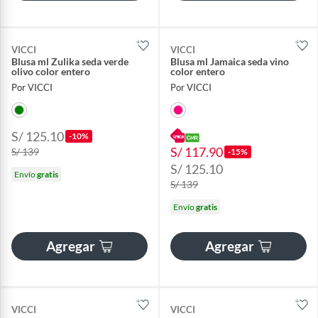
VICCI
VICCI
Blusa ml Zulika seda verde
Blusa ml Jamaica seda vino
olivo color entero
color entero
Por VICCI
Por VICCI
S/ 125.10
-10%
S/ 117.90
S/ 139
-15%
S/ 125.10
Envío
gratis
S/ 139
Envío
gratis
Agregar
Agregar
VICCI
VICCI