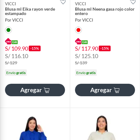
VICCI
VICCI
Blusa ml Eika rayon verde
Blusa ml Neena gasa rojo color
estampado
entero
Por VICCI
Por VICCI
S/ 109.90
S/ 117.90
-15%
-15%
S/ 116.10
S/ 125.10
S/ 129
S/ 139
Envío
gratis
Envío
gratis
Agregar
Agregar