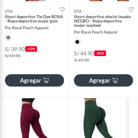
VTA
VTA
Short deportivo Tie Dye ROSA
Short deportivo efecto lavado
- Ropa deportiva mujer gym
NEGRO - Ropa deportiva
mujer washed
Por Royal Peach Apparel
Por Royal Peach Apparel
S/ 39.90
-43%
S/ 44.90
-36%
S/ 69.90
S/ 69.90
Agregar
Agregar