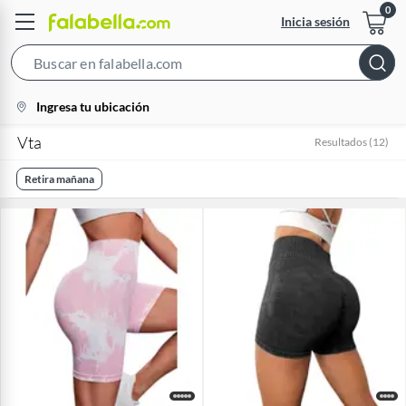
Inicia sesión
Search
Bar
location-
Ingresa tu ubicación
icon
Vta
Resultados
(
12
)
Retira mañana