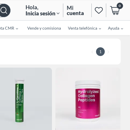
0
Hola
,
Mi
cuenta
Inicia sesión
eta CMR
Vende y comisiona
Venta telefónica
Ayuda
1