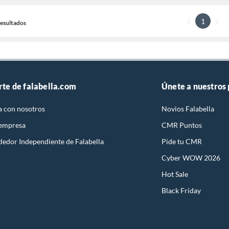
1
 Resultados
rte de falabella.com
Únete a nuestros
a con nosotros
Novios Falabella
 empresa
CMR Puntos
dedor Independiente de Falabella
Pide tu CMR
Cyber WOW 2026
Hot Sale
Black Friday