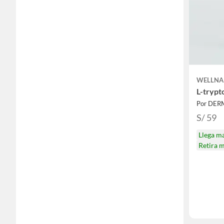
WELLNA
L-trypt
Por DE
S/ 59
Llega m
Retira 