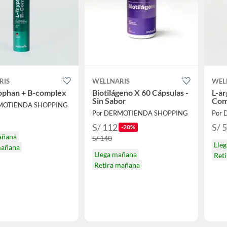
RIS
WELLNARIS
WEL
ophan + B-complex
Biotilágeno X 60 Cápsulas -
L-ar
Sin Sabor
Com
RMOTIENDA SHOPPING
Por DERMOTIENDA SHOPPING
Por
S/ 112
S/ 
-20%
añana
S/ 140
Lle
mañana
Llega mañana
Ret
Retira mañana