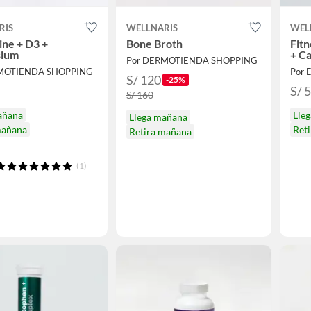
RIS
WELLNARIS
WEL
ine + D3 +
Bone Broth
Fitn
sium
+ Ca
Por DERMOTIENDA SHOPPING
RMOTIENDA SHOPPING
Por
S/ 120
-25%
S/ 
S/ 160
añana
Lle
Llega mañana
mañana
Ret
Retira mañana
(1)