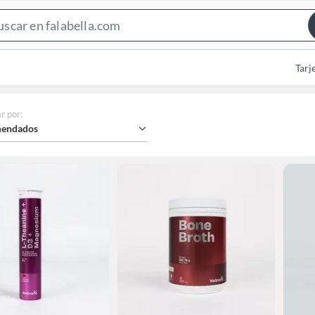
Search
Bar
Tarj
r por
:
endados