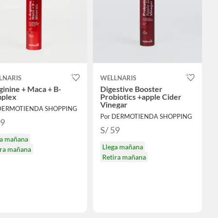
LNARIS
WELLNARIS
ginine + Maca + B-
Digestive Booster
plex
Probiotics +apple Cider
Vinegar
 DERMOTIENDA SHOPPING
Por DERMOTIENDA SHOPPING
59
S/ 59
ga mañana
Llega mañana
ira mañana
Retira mañana