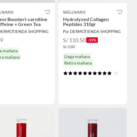
LNARIS
WELLNARIS
ess Boosterl-carnitine
Hydrolyzed Collagen
ffeine + Green Tea
Peptides 310gr
 DERMOTIENDA SHOPPING
Por DERMOTIENDA SHOPPING
59
S/ 110.50
-15%
S/ 130
ga mañana
Llega mañana
ira mañana
Retira mañana
(2)