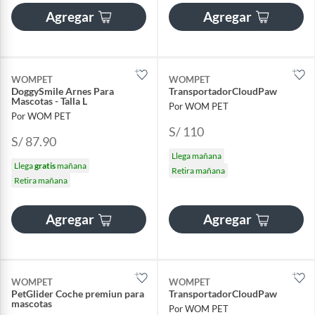
Agregar
Agregar
WOMPET
WOMPET
DoggySmile Arnes Para
TransportadorCloudPaw
Mascotas - Talla L
Por WOM PET
Por WOM PET
S/ 110
S/ 87.90
Llega mañana
Llega
gratis
mañana
Retira mañana
Retira mañana
Agregar
Agregar
WOMPET
WOMPET
PetGlider Coche premiun para
TransportadorCloudPaw
mascotas
Por WOM PET