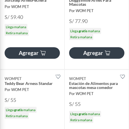
SoftStep ArnésPechera
DoggySmile Arnes Para
Mascotas
Por WOM PET
Por WOM PET
S/ 59.40
S/ 77.90
Llega mañana
Llega
gratis
mañana
Retira mañana
Retira mañana
Agregar
Agregar
WOMPET
WOMPET
Teddy Bear Arness Standar
Estación de Alimentos para
mascotas mesa comedor
Por WOM PET
Por WOM PET
S/ 55
S/ 55
Llega
gratis
mañana
Llega
gratis
mañana
Retira mañana
Retira mañana