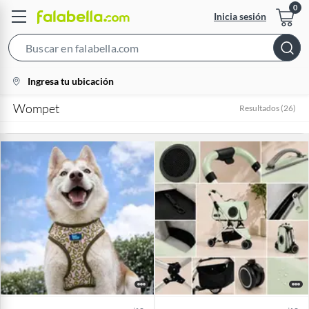
Inicia sesión
Search
Bar
location-
Ingresa tu ubicación
icon
Wompet
Resultados
(
26
)