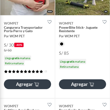
WOMPET
WOMPET
Cangurera Transportador
PowerBite Stick- Juguete
Porta Perro y Gato
Resistente
Por WOM PET
Por WOM PET
S/ 30
-40%
S/ 50
S/ 85
Llega
gratis
mañana
Llega
gratis
mañana
Retira mañana
Retira mañana
(2)
Agregar
Agregar
WOMPET
WOMPET