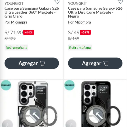
YOUNGKIT
YOUNGKIT
Case para Samsung Galaxy S26
Case para Samsung Galaxy S26
Ultra Leather 360° MagSafe -
Ultra Disc Core MagSafe -
Gris Claro
Negro
Por Micompra
Por Micompra
S/ 71.90
S/ 49
-44%
-69%
S/ 129
S/ 159
Retira mañana
Retira mañana
Agregar
Agregar