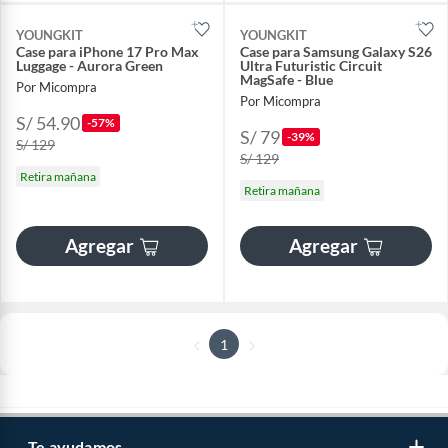
YOUNGKIT
YOUNGKIT
Case para iPhone 17 Pro Max
Case para Samsung Galaxy S26
Luggage - Aurora Green
Ultra Futuristic Circuit
MagSafe - Blue
Por Micompra
Por Micompra
S/ 54.90
-57%
S/ 79
-39%
S/ 129
S/ 129
Retira mañana
Retira mañana
Agregar
Agregar
1
Te ayudamos