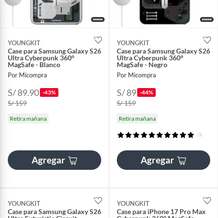
YOUNGKIT
YOUNGKIT
Case para Samsung Galaxy S26
Case para Samsung Galaxy S26
Ultra Cyberpunk 360°
Ultra Cyberpunk 360°
MagSafe - Blanco
MagSafe - Negro
Por Micompra
Por Micompra
S/ 89.90
S/ 89
-43%
-44%
S/ 159
S/ 159
Retira mañana
Retira mañana
(3)
Agregar
Agregar
YOUNGKIT
YOUNGKIT
Case para Samsung Galaxy S26
Case para iPhone 17 Pro Max