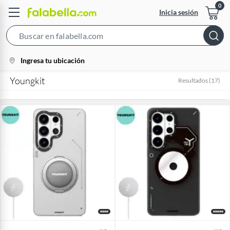
Inicia sesión
Search
Bar
location-
Ingresa tu ubicación
icon
Youngkit
Resultados
(
17
)