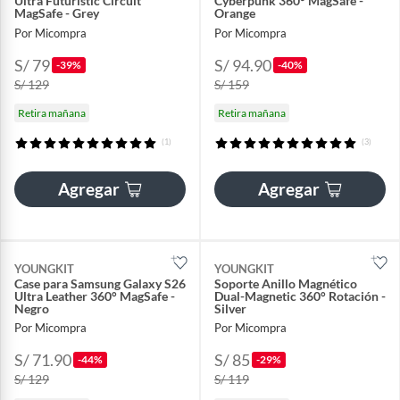
Ultra Futuristic Circuit
Cyberpunk 360° MagSafe -
MagSafe - Grey
Orange
Por Micompra
Por Micompra
S/ 79
S/ 94.90
-39%
-40%
S/ 129
S/ 159
Retira mañana
Retira mañana
(1)
(3)
Agregar
Agregar
YOUNGKIT
YOUNGKIT
Case para Samsung Galaxy S26
Soporte Anillo Magnético
Ultra Leather 360° MagSafe -
Dual-Magnetic 360° Rotación -
Negro
Silver
Por Micompra
Por Micompra
S/ 71.90
S/ 85
-44%
-29%
S/ 129
S/ 119