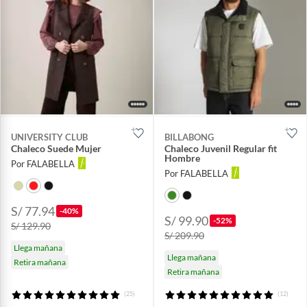
UNIVERSITY CLUB
BILLABONG
Chaleco Suede Mujer
Chaleco Juvenil Regular fit
Hombre
Por FALABELLA
Por FALABELLA
S/ 77.94
-40%
S/ 99.90
-52%
S/ 129.90
S/ 209.90
Llega mañana
Llega mañana
Retira mañana
Retira mañana
(25)
(12)