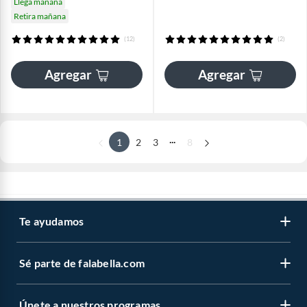
Llega mañana
Retira mañana
(12)
(2)
Agregar
Agregar
...
1
2
3
8
Te ayudamos
Sé parte de falabella.com
Únete a nuestros programas