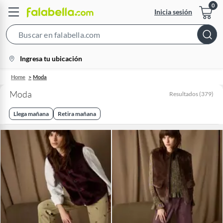
Inicia sesión
Search
Bar
location-
Ingresa tu ubicación
icon
Home
Moda
Moda
Resultados
(
379
)
Llega mañana
Retira mañana