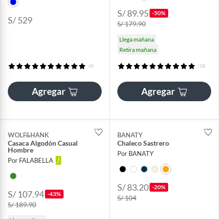
S/ 89.95
-50%
S/ 529
S/ 179.90
Llega mañana
Retira mañana
(4)
(18)
Agregar
Agregar
WOLF&HANK
BANATY
Casaca Algodón Casual
Chaleco Sastrero
Hombre
Por BANATY
Por FALABELLA
S/ 83.20
-20%
S/ 107.94
-43%
S/ 104
S/ 189.90