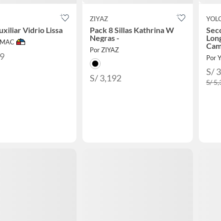
ZIYAZ
YOL
xiliar Vidrio Lissa
Pack 8 Sillas Kathrina W
Secc
Negras -
Long
IMAC
Cam
Por ZIYAZ
99
Por Y
S/ 
S/ 3,192
S/ 5