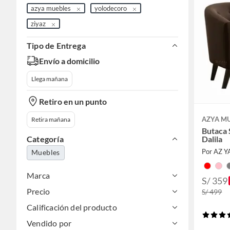
azya muebles
yolodecoro
ziyaz
Tipo de Entrega
Envío a domicilio
Llega mañana
Retiro en un punto
AZYA M
Retira mañana
Butaca 
Dalila
Categoría
Por AZ Y
Muebles
Marca
S/ 359
Precio
S/ 499
Calificación del producto
Vendido por