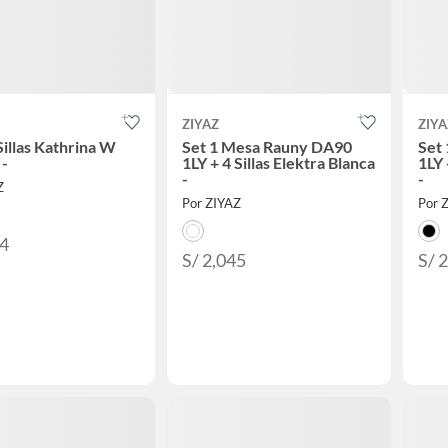
ZIYAZ
ZIYA
Sillas Kathrina W
Set 1 Mesa Rauny DA90
Set
 -
1LY + 4 Sillas Elektra Blanca
1LY 
-
-
Z
Por ZIYAZ
Por 
94
S/ 2,045
S/ 