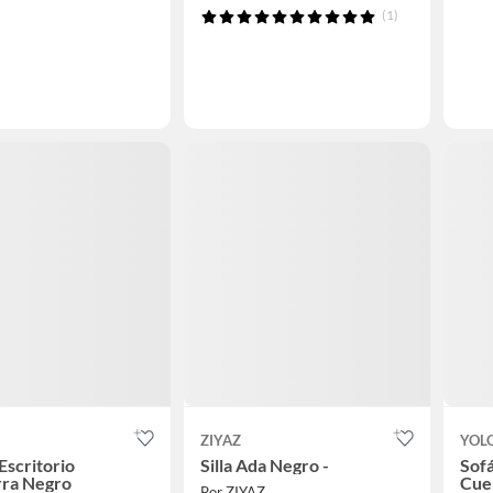
(1)
ZIYAZ
YOL
 Escritorio
Silla Ada Negro -
Sofá
ra Negro
Cue
Por ZIYAZ