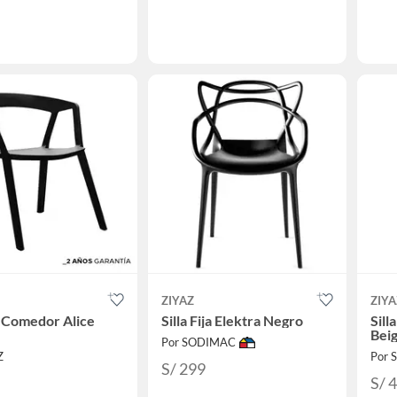
ZIYAZ
ZIYA
e Comedor Alice
Silla Fija Elektra Negro
Sill
Beig
Por SODIMAC
Z
Por
S/ 299
S/ 