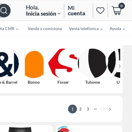
0
Hola
,
Mi
cuenta
Inicia sesión
eta CMR
Vende y comisiona
Venta telefónica
Ayuda
e & Barrel
Bonno
Fixser
Tuhome
U Buy
...
1
2
3
19