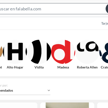
Search
Bar
Tarj
et
Alto Hogar
Vidita
Madesa
Roberta Allen
Crat
r por
:
endados