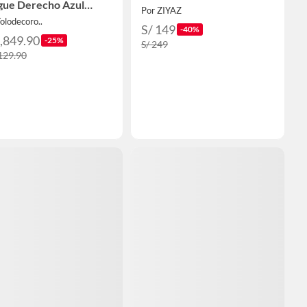
gue Derecho Azul
Por ZIYAZ
ro
olodecoro..
S/ 149
-40%
3,849.90
-25%
S/ 249
,129.90