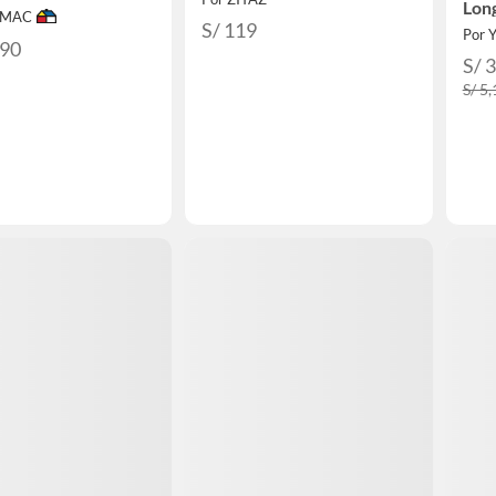
Lon
IMAC
Zafi
S/ 119
Por Y
.90
S/ 
S/ 5