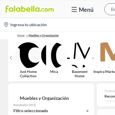
Menú
location-
Ingresa tu ubicación
icon
Home
Muebles y Organización
Just Home
Mica
Basement
Inspira Mark
Collection
Home
Ordena
Recom
Muebles y Organización
Resultados
(
901
)
Filtro seleccionado