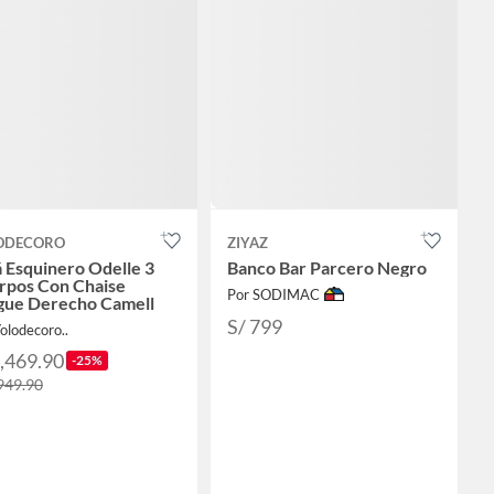
ODECORO
ZIYAZ
 Esquinero Odelle 3
Banco Bar Parcero Negro
rpos Con Chaise
Por SODIMAC
gue Derecho Camell
S/ 799
olodecoro..
4,469.90
-25%
,949.90