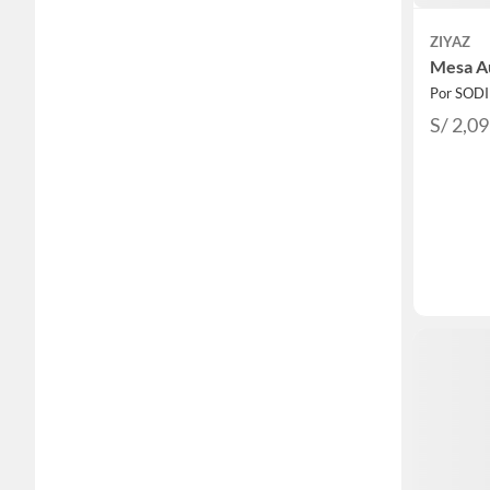
ZIYAZ
Mesa Au
Por SOD
S/ 2,0