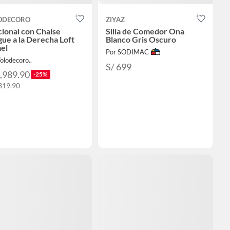
ODECORO
ZIYAZ
ional con Chaise
Silla de Comedor Ona
ue a la Derecha Loft
Blanco Gris Oscuro
el
Por SODIMAC
olodecoro..
S/ 699
3,989.90
-25%
,319.90