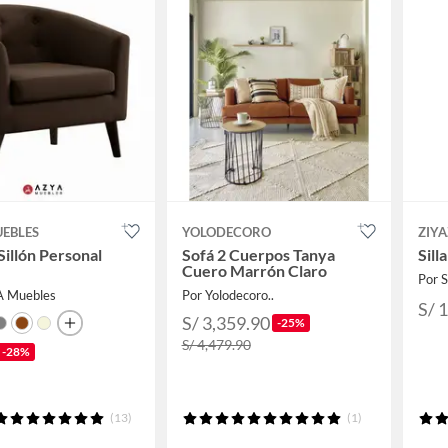
UEBLES
YOLODECORO
ZIYA
Sillón Personal
Sofá 2 Cuerpos Tanya
Sill
Cuero Marrón Claro
Por
A Muebles
Por Yolodecoro..
S/ 
S/ 3,359.90
-25%
S/ 4,479.90
-28%
(13)
(1)