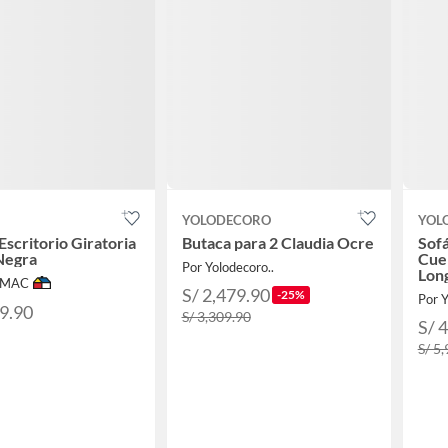
YOLODECORO
YOL
 Escritorio Giratoria
Butaca para 2 Claudia Ocre
Sofá
Negra
Cue
Por Yolodecoro..
Lon
IMAC
S/ 2,479.90
-25%
Por Y
99.90
S/ 3,309.90
S/ 
S/ 5