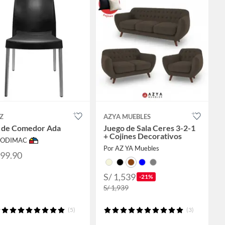
Z
AZYA MUEBLES
a de Comedor Ada
Juego de Sala Ceres 3-2-1
+ Cojines Decorativos
 SODIMAC
Por AZ YA Muebles
199.90
S/ 1,539
-21%
S/ 1,939
(5)
(3)