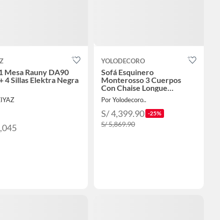
Z
YOLODECORO
 1 Mesa Rauny DA90
Sofá Esquinero
+ 4 Sillas Elektra Negra
Monterosso 3 Cuerpos
Con Chaise Longue
Derecho Gris.
ZIYAZ
Por Yolodecoro..
S/ 4,399.90
-25%
S/ 5,869.90
2,045