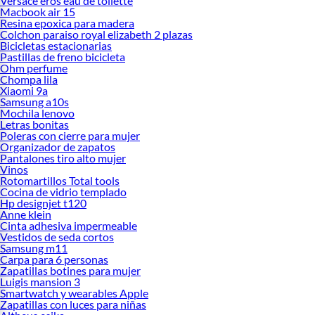
Versace eros eau de toilette
Macbook air 15
Resina epoxica para madera
Colchon paraiso royal elizabeth 2 plazas
Bicicletas estacionarias
Pastillas de freno bicicleta
Ohm perfume
Chompa lila
Xiaomi 9a
Samsung a10s
Mochila lenovo
Letras bonitas
Poleras con cierre para mujer
Organizador de zapatos
Pantalones tiro alto mujer
Vinos
Rotomartillos Total tools
Cocina de vidrio templado
Hp designjet t120
Anne klein
Cinta adhesiva impermeable
Vestidos de seda cortos
Samsung m11
Carpa para 6 personas
Zapatillas botines para mujer
Luigis mansion 3
Smartwatch y wearables Apple
Zapatillas con luces para niñas