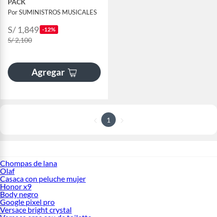
PACK
Por SUMINISTROS MUSICALES
S/ 1,849
-12%
S/ 2,100
Agregar
1
Chompas de lana
Olaf
Casaca con peluche mujer
Honor x9
Body negro
Google pixel pro
Versace bright crystal