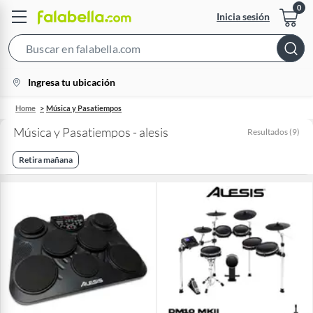
Inicia sesión
Search
Bar
location-
Ingresa tu ubicación
icon
Home
Música y Pasatiempos
Música y Pasatiempos - alesis
Resultados
(
9
)
Retira mañana