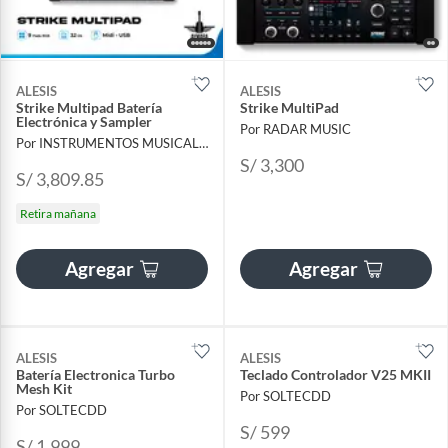
ALESIS
ALESIS
Strike Multipad Batería
Strike MultiPad
Electrónica y Sampler
Por RADAR MUSIC
Por INSTRUMENTOS MUSICALES AYMARA
S/ 3,300
S/ 3,809.85
Retira mañana
Agregar
Agregar
ALESIS
ALESIS
Batería Electronica Turbo
Teclado Controlador V25 MKII
Mesh Kit
Por SOLTECDD
Por SOLTECDD
S/ 599
S/ 1,999