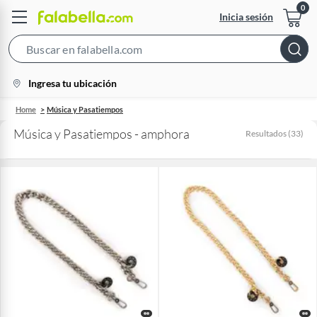
Inicia sesión
Search
Bar
location-
Ingresa tu ubicación
icon
Home
Música y Pasatiempos
Música y Pasatiempos - amphora
Resultados
(
33
)