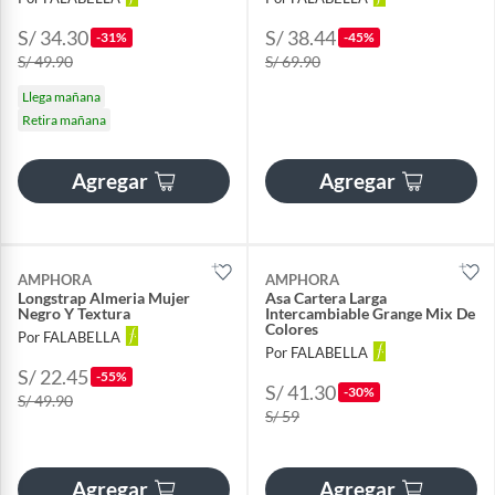
S/ 34.30
S/ 38.44
-31%
-45%
S/ 49.90
S/ 69.90
Llega mañana
Retira mañana
Agregar
Agregar
AMPHORA
AMPHORA
Longstrap Almeria Mujer
Asa Cartera Larga
Negro Y Textura
Intercambiable Grange Mix De
Colores
Por FALABELLA
Por FALABELLA
S/ 22.45
-55%
S/ 41.30
-30%
S/ 49.90
S/ 59
Agregar
Agregar