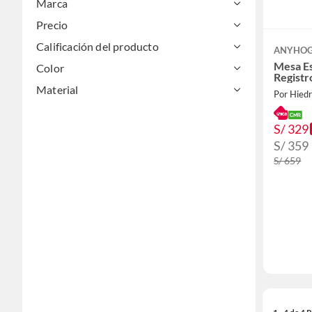
Marca
Precio
Calificación del producto
ANYHO
Mesa E
Color
Registr
Material
Por Hied
S/ 329
S/ 359
S/ 659