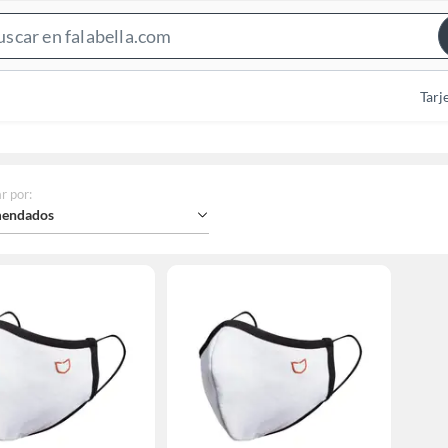
Search
Bar
Tarj
r por
:
endados