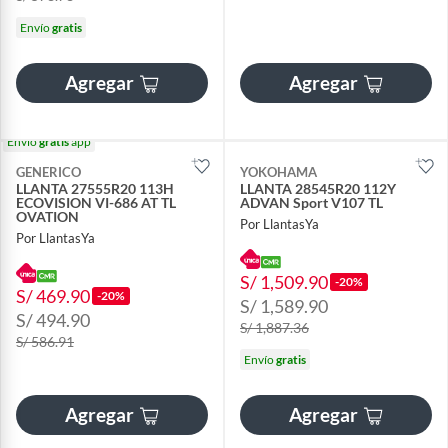
Envío
gratis
Agregar
Agregar
Envío
gratis
app
GENERICO
YOKOHAMA
LLANTA 27555R20 113H
LLANTA 28545R20 112Y
ECOVISION VI-686 AT TL
ADVAN Sport V107 TL
OVATION
Por LlantasYa
Por LlantasYa
S/ 1,509.90
-20%
S/ 469.90
-20%
S/ 1,589.90
S/ 494.90
S/ 1,887.36
S/ 586.91
Envío
gratis
Agregar
Agregar