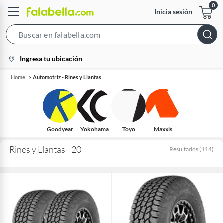
Inicia sesión
Search
Bar
location-
Ingresa tu ubicación
icon
Home
Automotriz - Rines y Llantas
Goodyear
Yokohama
Toyo
Maxxis
Rines y Llantas - 20
Resultados
(
114
)