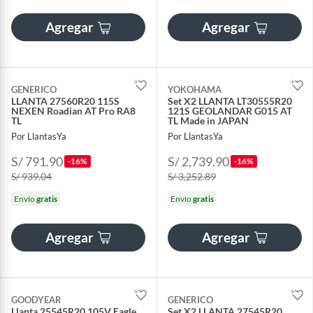
Agregar
Agregar
GENERICO
YOKOHAMA
LLANTA 27560R20 115S
Set X2 LLANTA LT30555R20
NEXEN Roadian AT Pro RA8
121S GEOLANDAR G015 AT
TL
TL Made in JAPAN
Por LlantasYa
Por LlantasYa
S/ 791.90
S/ 2,739.90
-16%
-16%
S/ 939.04
S/ 3,252.89
Envío
gratis
Envío
gratis
Agregar
Agregar
GOODYEAR
GENERICO
Llanta 25545R20 105V Eagle
Set X2 LLANTA 27545R20