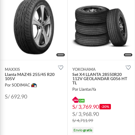
MAXXIS
YOKOHAMA
Llanta MAZ4S 255/45 R20
Set X4 LLANTA 28550R20
105V
112V GEOLANDAR G056 HT
TL
Por SODIMAC
Por LlantasYa
S/ 692.90
S/ 3,769.90
-20%
S/ 3,968.90
S/ 4,711.99
Envío
gratis