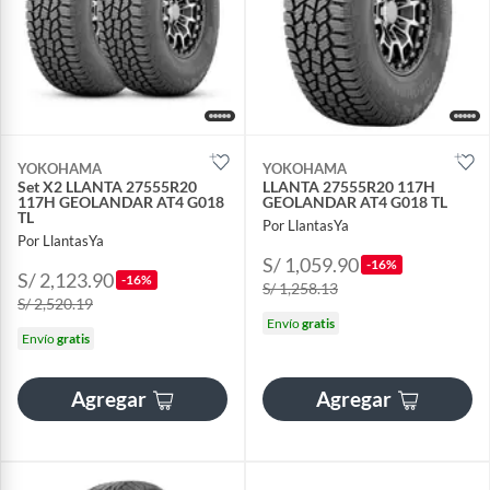
YOKOHAMA
YOKOHAMA
Set X2 LLANTA 27555R20
LLANTA 27555R20 117H
117H GEOLANDAR AT4 G018
GEOLANDAR AT4 G018 TL
TL
Por LlantasYa
Por LlantasYa
S/ 1,059.90
-16%
S/ 2,123.90
-16%
S/ 1,258.13
S/ 2,520.19
Envío
gratis
Envío
gratis
Agregar
Agregar