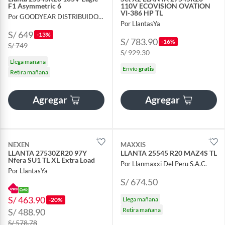
F1 Asymmetric 6
110V ECOVISION OVATION
VI-386 HP TL
Por GOODYEAR DISTRIBUIDOR OFICIAL
Por LlantasYa
S/ 649
-13%
S/ 783.90
-16%
S/ 749
S/ 929.30
Llega mañana
Envío
gratis
Retira mañana
Agregar
Agregar
NEXEN
MAXXIS
LLANTA 27530ZR20 97Y
LLANTA 25545 R20 MAZ4S TL
Nfera SU1 TL XL Extra Load
Por Llanmaxxi Del Peru S.A.C.
Por LlantasYa
S/ 674.50
S/ 463.90
Llega mañana
-20%
Retira mañana
S/ 488.90
S/ 578.78