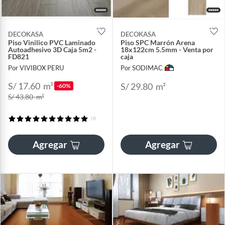
DECOKASA
DECOKASA
Piso Vinilico PVC Laminado
Piso SPC Marrón Arena
Autoadhesivo 3D Caja 5m2 -
18x122cm 5.5mm - Venta por
FD821
caja
Por VIVIBOX PERU
Por SODIMAC
S/ 17.60
m²
S/ 29.80
m²
-60%
S/ 43.80
m²
(4)
Agregar
Agregar