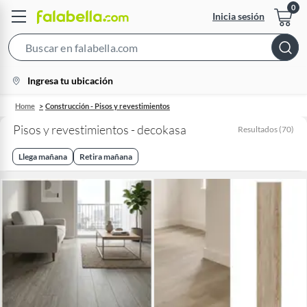
Inicia sesión
Search
Bar
location-
Ingresa tu ubicación
icon
Home
Construcción - Pisos y revestimientos
Pisos y revestimientos - decokasa
Resultados
(
70
)
Llega mañana
Retira mañana