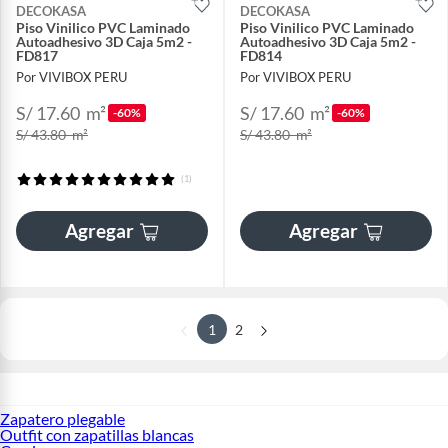
DECOKASA
DECOKASA
Piso Vinilico PVC Laminado
Piso Vinilico PVC Laminado
Autoadhesivo 3D Caja 5m2 -
Autoadhesivo 3D Caja 5m2 -
FD817
FD814
Por VIVIBOX PERU
Por VIVIBOX PERU
S/ 17.60
m²
S/ 17.60
m²
-60%
-60%
S/ 43.80
m²
S/ 43.80
m²
(1)
Agregar
Agregar
1
2
Zapatero plegable
Outfit con zapatillas blancas