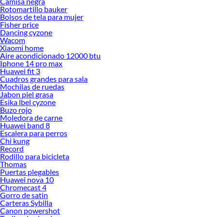
Camisa negra
Rotomartillo bauker
Bolsos de tela para mujer
Fisher price
Dancing cyzone
Wacom
Xiaomi home
Aire acondicionado 12000 btu
Iphone 14 pro max
Huawei fit 3
Cuadros grandes para sala
Mochilas de ruedas
Jabon piel grasa
Esika lbel cyzone
Buzo rojo
Moledora de carne
Huawei band 8
Escalera para perros
Chi kung
Record
Rodillo para bicicleta
Thomas
Puertas plegables
Huawei nova 10
Chromecast 4
Gorro de satin
Carteras Sybilla
Canon powershot