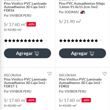
Piso Vinilico PVC Laminado
Piso PVC Autoadhesivo Añejo
Autoadhesivo 3D Caja 5m2 -
1.6mm 91.4x15.2cm 5m2
FD816
Por SODIMAC
Por VIVIBOX PERU
S/ 21.90
m²
S/ 17.60
m²
-60%
S/ 43.80
m²
(1)
(1)
Agregar
Agregar
DECOKASA
DECOKASA
Piso Vinilico PVC Laminado
Piso Vinilico PVC Laminado
Autoadhesivo 3D Caja 5m2 -
Autoadhesivo 3D Caja 5m2 -
FD817-1
FD802
Por VIVIBOX PERU
Por VIVIBOX PERU
S/ 17.60
m²
S/ 17.60
m²
-60%
-60%
S/ 43.80
m²
S/ 43.80
m²