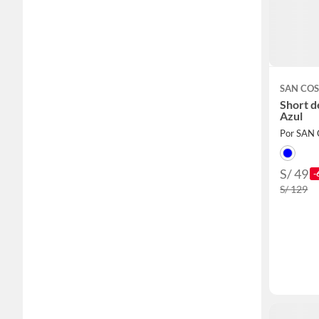
SAN CO
Short 
Azul
Por SAN
S/ 49
-
S/ 129