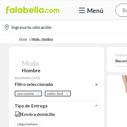
Menú
location-
Ingresa tu ubicación
icon
Home
Moda - Hombre
Ordena
Recom
Moda
Hombre
Resultados
(
193
)
Filtro seleccionado
san cosme
swiss lord
Tipo de Entrega
Envío a domicilio
Llega mañana