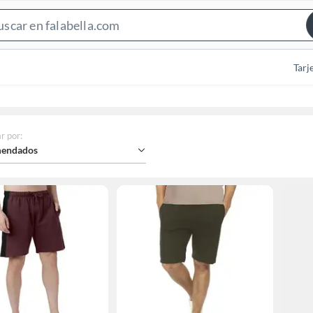
Search
Bar
Tarj
r por
:
endados