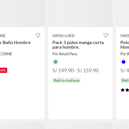
SME
SWISS LORD
SWI
de Baño Hombre
Pack 3 polos manga corta
Pol
para hombre.
Hom
 COSME
Por Retail Peru
Por R
S/ 149.90 - S/ 159.90
S/ 4
62%
Retira mañana
Ret