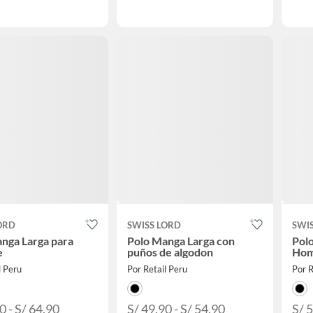
ORD
SWISS LORD
SWI
nga Larga para
Polo Manga Larga con
Pol
e
puños de algodon
Hom
l Peru
Por Retail Peru
Por R
0 - S/ 64.90
S/ 49.90 - S/ 54.90
S/ 5