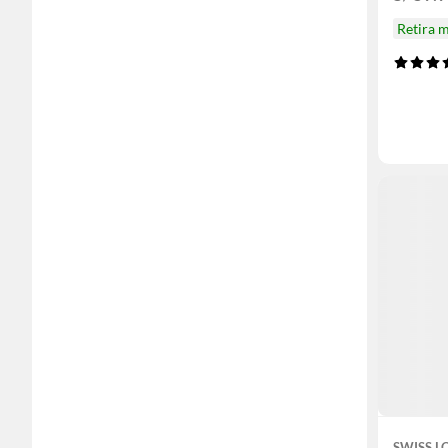
Retira 
SWISS L