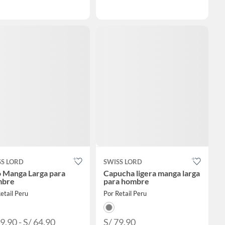
SS LORD
SWISS LORD
o Manga Larga para
Capucha ligera manga larga
bre
para hombre
etail Peru
Por Retail Peru
9.90 - S/ 64.90
S/ 79.90