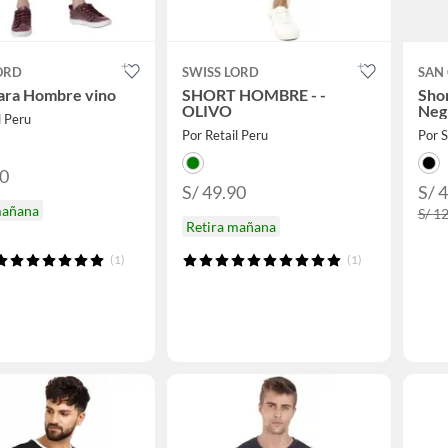
ORD
SWISS LORD
SAN
ara Hombre vino
SHORT HOMBRE - -
Sho
OLIVO
Neg
l Peru
Por Retail Peru
Por 
90
S/ 49.90
S/ 
mañana
S/ 1
Retira mañana
(1)
(1)