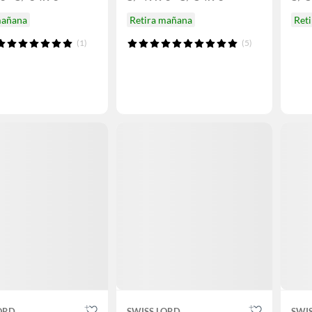
mañana
Retira mañana
Ret
(1)
(5)
ORD
SWISS LORD
SWI