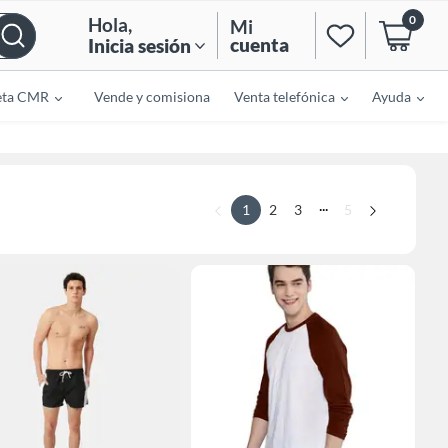
0
Hola
,
Mi
cuenta
Inicia sesión
eta CMR
Vende y comisiona
Venta telefónica
Ayuda
...
1
2
3
5