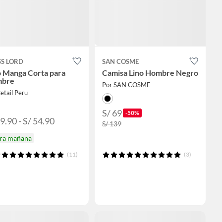
SS LORD
SAN COSME
o Manga Corta para
Camisa Lino Hombre Negro
bre
Por SAN COSME
etail Peru
S/ 69
-50%
9.90 - S/ 54.90
S/ 139
ira mañana
(11)
(3)