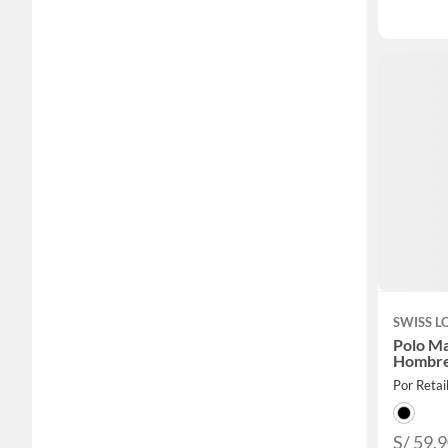
SWISS L
Polo Ma
Hombr
Por Retai
S/ 59.9