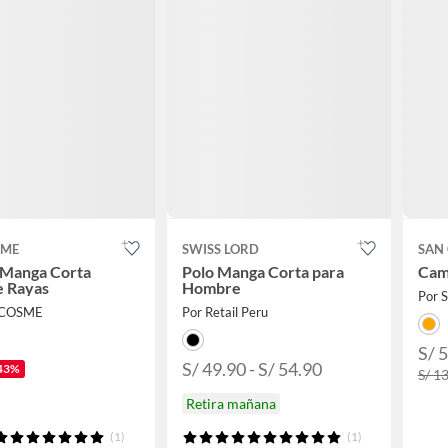
SME
SWISS LORD
SAN
 Manga Corta
Polo Manga Corta para
Cami
 Rayas
Hombre
Por 
 COSME
Por Retail Peru
S/ 
S/ 49.90 - S/ 54.90
43%
S/ 1
Retira mañana
(1)
(1)