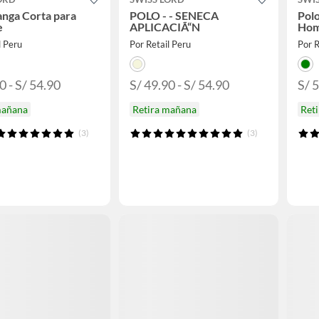
nga Corta para
POLO - - SENECA
Pol
e
APLICACIÃ“N
Hom
l Peru
Por Retail Peru
Por R
0 - S/ 54.90
S/ 49.90 - S/ 54.90
S/ 5
mañana
Retira mañana
Ret
(3)
(3)