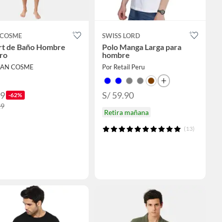
 COSME
SWISS LORD
rt de Baño Hombre
Polo Manga Larga para
ro
hombre
SAN COSME
Por Retail Peru
49
S/ 59.90
-62%
29
Retira mañana
(13)