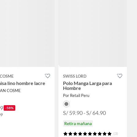
 COSME
SWISS LORD
sa lino hombre lacre
Polo Manga Larga para
Hombre
SAN COSME
Por Retail Peru
59
-58%
S/ 59.90 - S/ 64.90
39
Retira mañana
(3)