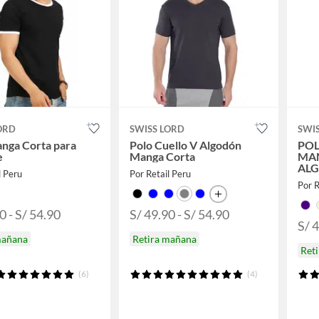
ORD
SWISS LORD
SWI
nga Corta para
Polo Cuello V Algodón
POL
e
Manga Corta
MA
AL
l Peru
Por Retail Peru
Por R
0 - S/ 54.90
S/ 49.90 - S/ 54.90
S/ 4
mañana
Retira mañana
Ret
(6)
(4)