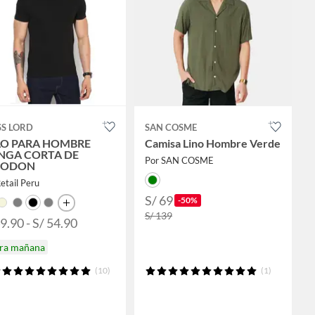
SS LORD
SAN COSME
O PARA HOMBRE
Camisa Lino Hombre Verde
NGA CORTA DE
Por SAN COSME
GODON
etail Peru
S/ 69
-50%
S/ 139
9.90 - S/ 54.90
ira mañana
(10)
(1)