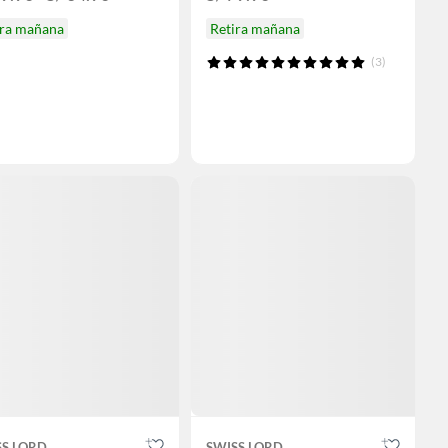
ira mañana
Retira mañana
(3)
SS LORD
SWISS LORD