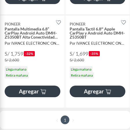
PIONEER
PIONEER
Pantalla Multimedia 6.8”
Pantalla Tactil 6.8″ Apple
CarPlay Android Auto DMH-
CarPlay y Android Auto DMH-
Z5350BT Alta Conectividad
Z5350BT
para Auto
Por IVANCE ELECTRONIC ONLINE
Por IVANCE ELECTRONIC ONLINE
S/ 1,759
S/ 1,699
-32%
-35%
S/ 2,600
S/ 2,600
Llega mañana
Llega mañana
Retira mañana
Retira mañana
Agregar
Agregar
1