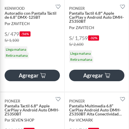
KENWOOD
PIONEER
Autoradio con Pantalla Táctil
Pantalla Tactil 6.8″ Apple
de 6.8” DMX-125BT
CarPlay y Android Auto DMH-
Z5350BT
Por ZAVITECH
Por ZAVITECH
S/ 479
-56%
S/ 1,759
-32%
S/ 1,100
S/ 2,600
Llega mañana
Llega mañana
Retira mañana
Retira mañana
Agregar
Agregar
PIONEER
PIONEER
Pantalla Tactil 6.8″ Apple
Pantalla Multimedia 6.8”
CarPlay y Android Auto DMH-
CarPlay Android Auto DMH-
Z5350BT
Z5350BT Alta Conectividad
para Auto
Por SEVEN SHOP
Por VICMARK