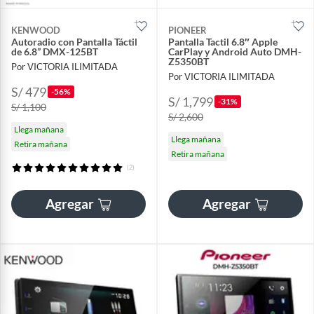
KENWOOD
PIONEER
Autoradio con Pantalla Táctil
Pantalla Tactil 6.8″ Apple
de 6.8” DMX-125BT
CarPlay y Android Auto DMH-
Z5350BT
Por VICTORIA ILIMITADA
Por VICTORIA ILIMITADA
S/ 479
-56%
S/ 1,799
-31%
S/ 1,100
S/ 2,600
Llega mañana
Llega mañana
Retira mañana
Retira mañana
(2)
Agregar
Agregar