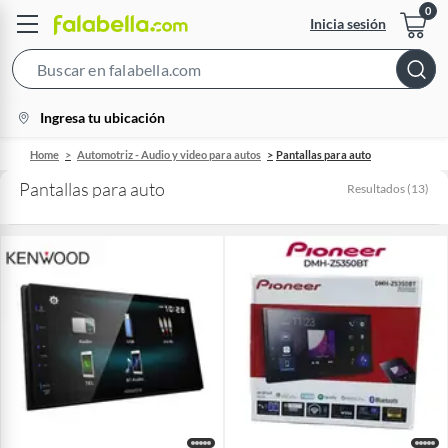
Inicia sesión
Search
Bar
location-
Ingresa tu ubicación
icon
Home
Automotriz - Audio y video para autos
Pantallas para auto
Pantallas para auto
Resultados
(
13
)