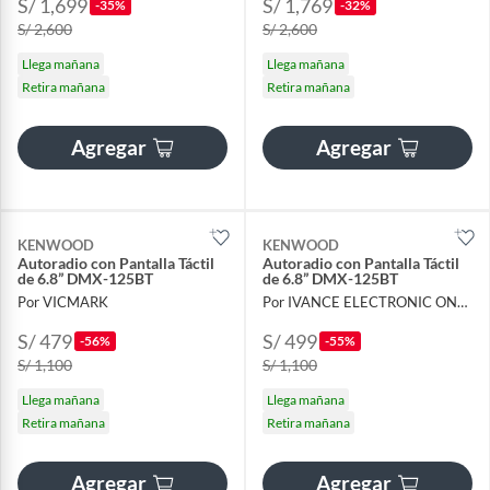
S/ 1,699
S/ 1,769
-35%
-32%
S/ 2,600
S/ 2,600
Llega mañana
Llega mañana
Retira mañana
Retira mañana
Agregar
Agregar
KENWOOD
KENWOOD
Autoradio con Pantalla Táctil
Autoradio con Pantalla Táctil
de 6.8” DMX-125BT
de 6.8” DMX-125BT
Por VICMARK
Por IVANCE ELECTRONIC ONLINE
S/ 479
S/ 499
-56%
-55%
S/ 1,100
S/ 1,100
Llega mañana
Llega mañana
Retira mañana
Retira mañana
Agregar
Agregar