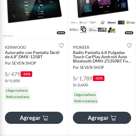
KENWOOD
PIONEER
Autoradio con Pantalla Táctil
Radio Pantalla 6.8 Pulgadas
de 6.8” DMX-125BT
Touch CarPlay Android Auto
Bluetooth DMH-Z5350BT Full
Por SEVEN SHOP
Tech
Por SEVEN SHOP
S/ 479
-56%
S/ 1,789
-31%
S/ 1,100
S/ 2,600
Llega mañana
Llega mañana
Retira mañana
Retira mañana
Agregar
Agregar