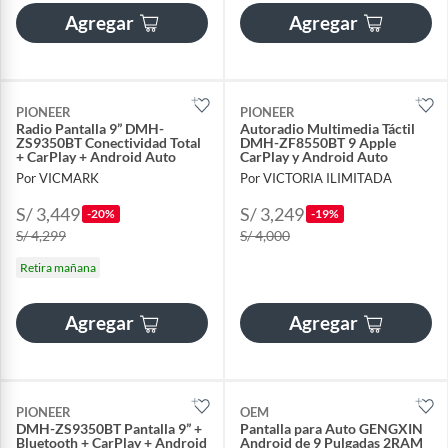
Agregar
Agregar
PIONEER
PIONEER
Radio Pantalla 9” DMH-
Autoradio Multimedia Táctil
ZS9350BT Conectividad Total
DMH-ZF8550BT 9 Apple
+ CarPlay + Android Auto
CarPlay y Android Auto
Por VICMARK
Por VICTORIA ILIMITADA
S/ 3,449
S/ 3,249
-20%
-19%
S/ 4,299
S/ 4,000
Retira mañana
Agregar
Agregar
PIONEER
OEM
DMH-ZS9350BT Pantalla 9” +
Pantalla para Auto GENGXIN
Bluetooth + CarPlay + Android
Android de 9 Pulgadas 2RAM