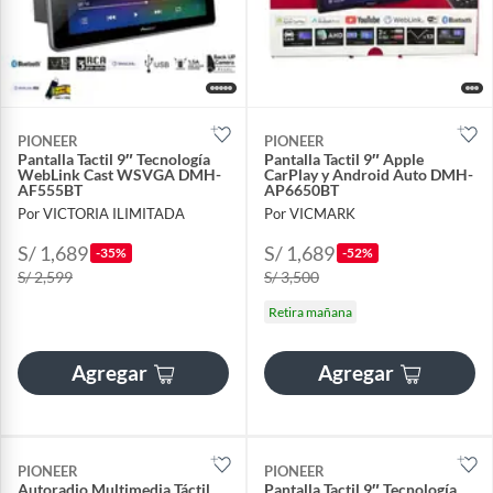
PIONEER
PIONEER
Pantalla Tactil 9″ Tecnología
Pantalla Tactil 9″ Apple
WebLink Cast WSVGA DMH-
CarPlay y Android Auto DMH-
AF555BT
AP6650BT
Por VICTORIA ILIMITADA
Por VICMARK
S/ 1,689
S/ 1,689
-35%
-52%
S/ 2,599
S/ 3,500
Retira mañana
Agregar
Agregar
PIONEER
PIONEER
Autoradio Multimedia Táctil
Pantalla Tactil 9″ Tecnología