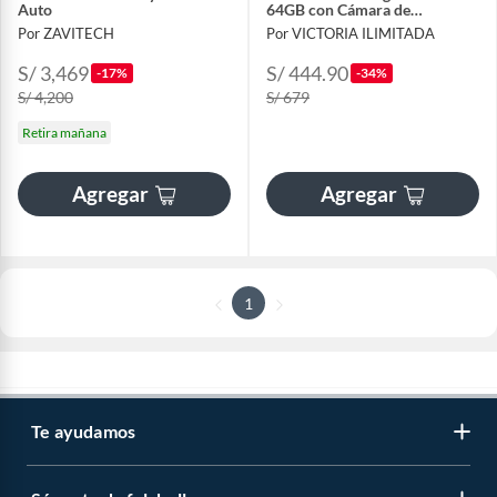
Auto
64GB con Cámara de
Retroceso
Por ZAVITECH
Por VICTORIA ILIMITADA
S/ 3,469
S/ 444.90
-17%
-34%
S/ 4,200
S/ 679
Retira mañana
Agregar
Agregar
1
Te ayudamos