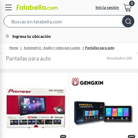
Inicia sesión
Search
Bar
location-
Ingresa tu ubicación
icon
Home
Automotriz - Audio y video para autos
Pantallas para auto
Pantallas para auto
Resultados
(
28
)