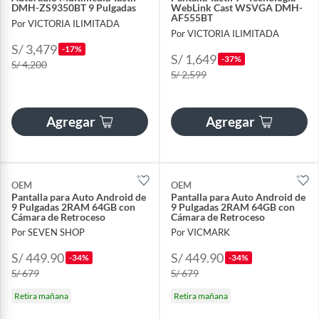
DMH-ZS9350BT 9 Pulgadas
WebLink Cast WSVGA DMH-
AF555BT
Por VICTORIA ILIMITADA
Por VICTORIA ILIMITADA
S/ 3,479
-17%
S/ 1,649
-37%
S/ 4,200
S/ 2,599
Agregar
Agregar
OEM
OEM
Pantalla para Auto Android de
Pantalla para Auto Android de
9 Pulgadas 2RAM 64GB con
9 Pulgadas 2RAM 64GB con
Cámara de Retroceso
Cámara de Retroceso
Por SEVEN SHOP
Por VICMARK
S/ 449.90
S/ 449.90
-34%
-34%
S/ 679
S/ 679
Retira mañana
Retira mañana