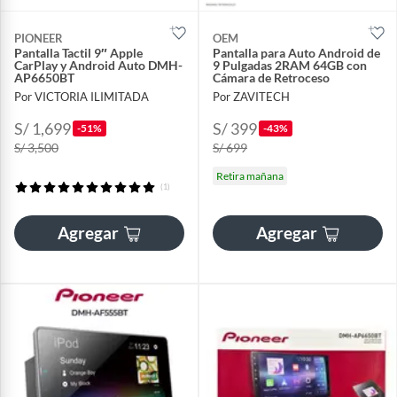
PIONEER
OEM
Pantalla Tactil 9″ Apple
Pantalla para Auto Android de
CarPlay y Android Auto DMH-
9 Pulgadas 2RAM 64GB con
AP6650BT
Cámara de Retroceso
Por VICTORIA ILIMITADA
Por ZAVITECH
S/ 1,699
S/ 399
-51%
-43%
S/ 3,500
S/ 699
Retira mañana
(1)
Agregar
Agregar