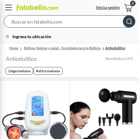
Inicia sesión
Search
Bar
location-
Ingresa tu ubicación
icon
Home
Belleza, higiene y salud - Tecnología para la Belleza
Anticelulítico
Anticelulítico
Resultados
(
145
)
Llega mañana
Retira mañana