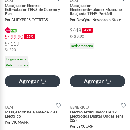
OEM
OEM
Masajeador Electro-
Masajeador
Estimulador TENS de Cuerpo y
Electroestimulador Muscular
Pies
Relajante TENS Portátil
Por ALIEXPRES OFERTAS
Por DesQbre Novedades Store
S/ 48
-47%
S/ 99.90
S/ 89.90
-55%
S/ 119
Retira mañana
S/ 220
Llega mañana
Retira mañana
Agregar
Agregar
OEM
GENERICO
Masajeador Relajante de Pies
Electro estimulador De 12
Eléctrico
Electrodos Digital Ondas Tens
(12)
Por VICMARK
Por LEXCORP