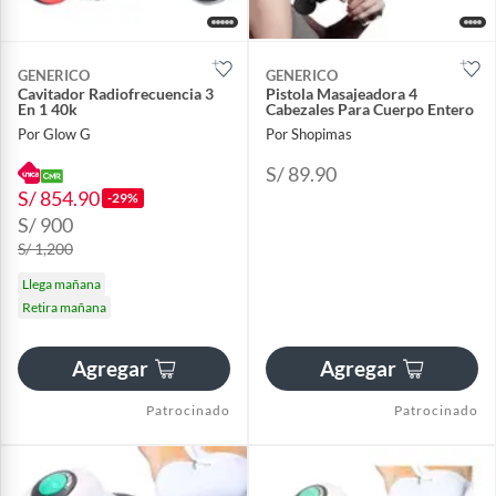
GENERICO
GENERICO
Cavitador Radiofrecuencia 3
Pistola Masajeadora 4
En 1 40k
Cabezales Para Cuerpo Entero
Por Glow G
Por Shopimas
S/ 89.90
S/ 854.90
-29%
S/ 900
S/ 1,200
Llega mañana
Retira mañana
Agregar
Agregar
Patrocinado
Patrocinado