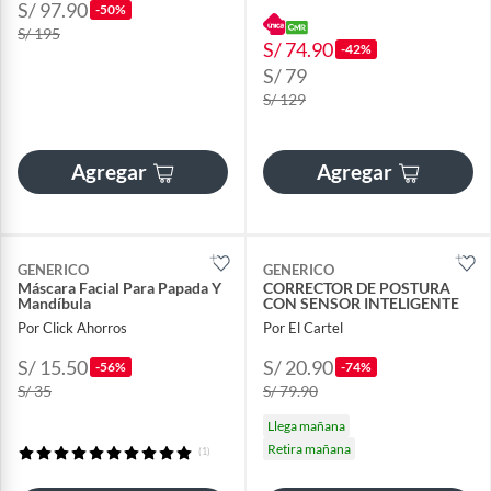
S/ 97.90
-50%
S/ 195
S/ 74.90
-42%
S/ 79
S/ 129
Agregar
Agregar
GENERICO
GENERICO
Máscara Facial Para Papada Y
CORRECTOR DE POSTURA
Mandíbula
CON SENSOR INTELIGENTE
Por Click Ahorros
Por El Cartel
S/ 15.50
S/ 20.90
-56%
-74%
S/ 35
S/ 79.90
Llega mañana
Retira mañana
(1)