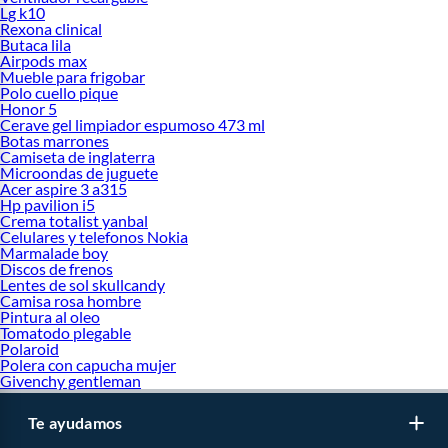
Lg k10
Rexona clinical
Butaca lila
Airpods max
Mueble para frigobar
Polo cuello pique
Honor 5
Cerave gel limpiador espumoso 473 ml
Botas marrones
Camiseta de inglaterra
Microondas de juguete
Acer aspire 3 a315
Hp pavilion i5
Crema totalist yanbal
Celulares y telefonos Nokia
Marmalade boy
Discos de frenos
Lentes de sol skullcandy
Camisa rosa hombre
Pintura al oleo
Tomatodo plegable
Polaroid
Polera con capucha mujer
Givenchy gentleman
Te ayudamos