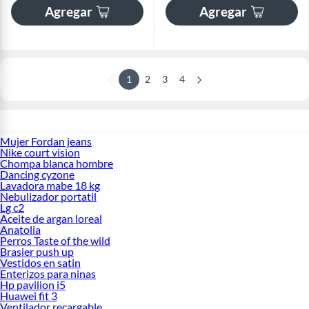
Agregar
Agregar
1
2
3
4
Mujer Fordan jeans
Nike court vision
Chompa blanca hombre
Dancing cyzone
Lavadora mabe 18 kg
Nebulizador portatil
Lg c2
Aceite de argan loreal
Anatolia
Perros Taste of the wild
Brasier push up
Vestidos en satin
Enterizos para ninas
Hp pavilion i5
Huawei fit 3
Ventilador recargable