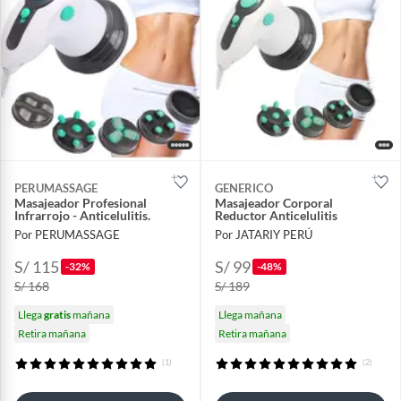
PERUMASSAGE
GENERICO
Masajeador Profesional
Masajeador Corporal
Infrarrojo - Anticelulitis.
Reductor Anticelulitis
Por PERUMASSAGE
Por JATARIY PERÚ
S/ 115
S/ 99
-32%
-48%
S/ 168
S/ 189
Llega
gratis
mañana
Llega mañana
Retira mañana
Retira mañana
(1)
(2)