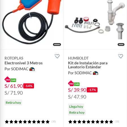
ROTOPLAS
HUMBOLDT
Electronivel 3 Metros
Kit de Instalación para
Lavatorio Estándar
Por SODIMAC
Por SODIMAC
S/ 61.90
-14%
S/ 39.90
-17%
S/ 71.90
S/ 47.90
Retira hoy
Llega hoy
Retira hoy
(30)
(18)