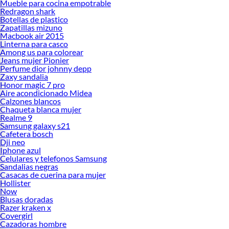
Mueble para cocina empotrable
Redragon shark
Botellas de plastico
Zapatillas mizuno
Macbook air 2015
Linterna para casco
Among us para colorear
Jeans mujer Pionier
Perfume dior johnny depp
Zaxy sandalia
Honor magic 7 pro
Aire acondicionado Midea
Calzones blancos
Chaqueta blanca mujer
Realme 9
Samsung galaxy s21
Cafetera bosch
Dji neo
Iphone azul
Celulares y telefonos Samsung
Sandalias negras
Casacas de cuerina para mujer
Hollister
Now
Blusas doradas
Razer kraken x
Covergirl
Cazadoras hombre