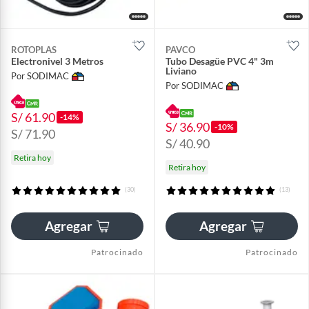
ROTOPLAS
PAVCO
Electronivel 3 Metros
Tubo Desagüe PVC 4" 3m
Liviano
Por SODIMAC
Por SODIMAC
S/ 61.90
-14%
S/ 36.90
-10%
S/ 71.90
S/ 40.90
Retira hoy
Retira hoy
(30)
(13)
Agregar
Agregar
Patrocinado
Patrocinado