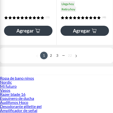
Llega hoy
Retira hoy
(11)
(48)
Agregar
Agregar
...
1
2
3
22
Ropa de bano ninos
Nordic
Mi futuro
Vasos
Razer blade 16
Esquinero de ducha
Audifonos Hoco
Desodorante gillette gel
Amplificador de señal