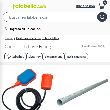
Inicia sesión
Search
Bar
location-
Ingresa tu ubicación
icon
Home
Gasfitería - Cañerías, Tubos y Fitting
Cañerías, Tubos y Fitting
Resultados
(
1037
)
Retira hoy
Llega hoy
Llega mañana
Retira mañana