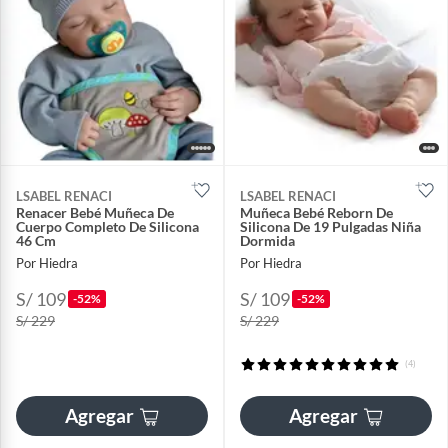
LSABEL RENACI
LSABEL RENACI
Renacer Bebé Muñeca De
Muñeca Bebé Reborn De
Cuerpo Completo De Silicona
Silicona De 19 Pulgadas Niña
46 Cm
Dormida
Por Hiedra
Por Hiedra
S/ 109
S/ 109
-52%
-52%
S/ 229
S/ 229
(4)
Agregar
Agregar