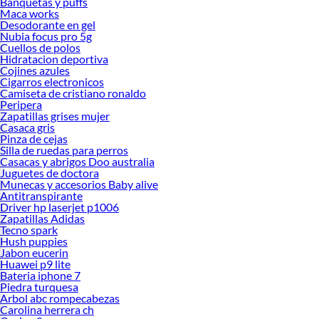
Banquetas y puffs
Maca works
Desodorante en gel
Nubia focus pro 5g
Cuellos de polos
Hidratacion deportiva
Cojines azules
Cigarros electronicos
Camiseta de cristiano ronaldo
Peripera
Zapatillas grises mujer
Casaca gris
Pinza de cejas
Silla de ruedas para perros
Casacas y abrigos Doo australia
Juguetes de doctora
Munecas y accesorios Baby alive
Antitranspirante
Driver hp laserjet p1006
Zapatillas Adidas
Tecno spark
Hush puppies
Jabon eucerin
Huawei p9 lite
Bateria iphone 7
Piedra turquesa
Arbol abc rompecabezas
Carolina herrera ch