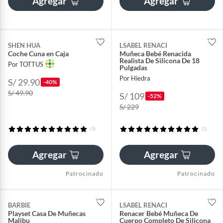
Agregar
Agregar
SHEN HUA
LSABEL RENACI
Coche Cuna en Caja
Muñeca Bebé Renacida
Realista De Silicona De 18
Por TOTTUS
Pulgadas
Por Hiedra
S/ 29.90
-40%
S/ 49.90
S/ 109
-52%
S/ 229
(3)
(1)
Agregar
Agregar
Patrocinado
Patrocinado
BARBIE
LSABEL RENACI
Playset Casa De Muñecas
Renacer Bebé Muñeca De
Malibu
Cuerpo Completo De Silicona