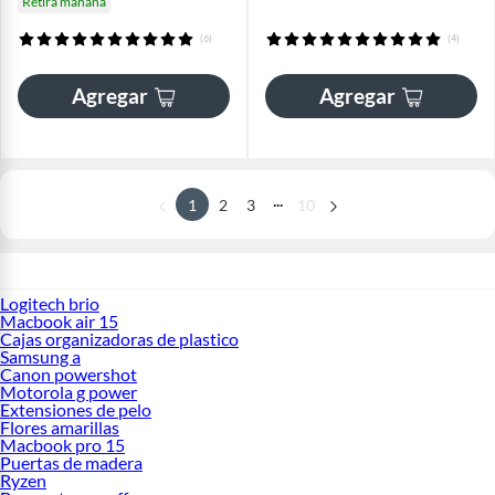
Retira mañana
(6)
(4)
Agregar
Agregar
...
1
2
3
10
Logitech brio
Macbook air 15
Cajas organizadoras de plastico
Samsung a
Canon powershot
Motorola g power
Extensiones de pelo
Flores amarillas
Macbook pro 15
Puertas de madera
Ryzen