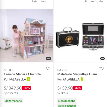
Patrocinado
Patrocinado
SCOOP
BARBIE
Casa de Madera Chalotte
Maleta de Maquillaje Glam
Por FALABELLA
Por FALABELLA
S/ 349.90
S/ 59.90
-49%
-33%
S/ 679.90
S/ 89.90
Llega mañana
Llega mañana
Retira mañana