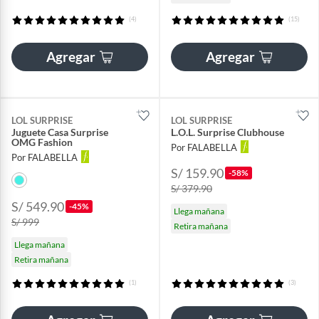
(4)
(15)
Agregar
Agregar
LOL SURPRISE
LOL SURPRISE
Juguete Casa Surprise
L.O.L. Surprise Clubhouse
OMG Fashion
Por FALABELLA
Por FALABELLA
S/ 159.90
-58%
S/ 379.90
S/ 549.90
-45%
Llega mañana
S/ 999
Retira mañana
Llega mañana
Retira mañana
(1)
(3)