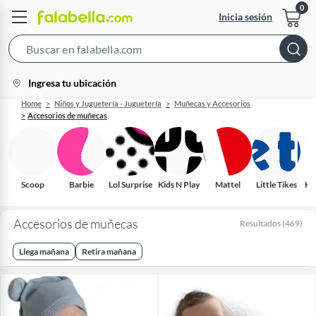
Inicia sesión
Search
Bar
location-
Ingresa tu ubicación
icon
Home
Niños y Juguetería - Juguetería
Muñecas y Accesorios
Accesorios de muñecas
Scoop
Barbie
Lol Surprise
Kids N Play
Mattel
Little Tikes
Hel
Accesorios de muñecas
Resultados
(
469
)
Llega mañana
Retira mañana