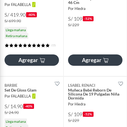
46 Cm
Por FALABELLA
Por Hiedra
S/ 419.90
-40%
S/ 109
-52%
S/ 699.90
S/ 229
Llega mañana
Retira mañana
(15)
Agregar
Agregar
BARBIE
LSABEL RENACI
Set De Gloss Glam
Muñeca Bebé Reborn De
Silicona De 19 Pulgadas Niña
Por FALABELLA
Dormida
Por Hiedra
S/ 14.90
-40%
S/ 24.90
S/ 109
-52%
S/ 229
Llega mañana