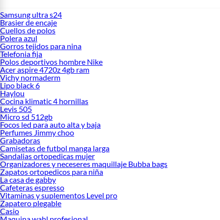
Samsung ultra s24
Brasier de encaje
Cuellos de polos
Polera azul
Gorros tejidos para nina
Telefonia fija
Polos deportivos hombre Nike
Acer aspire 4720z 4gb ram
Vichy normaderm
Lipo black 6
Haylou
Cocina klimatic 4 hornillas
Levis 505
Micro sd 512gb
Focos led para auto alta y baja
Perfumes Jimmy choo
Grabadoras
Camisetas de futbol manga larga
Sandalias ortopedicas mujer
Organizadores y neceseres maquillaje Bubba bags
Zapatos ortopedicos para niña
La casa de gabby
Cafeteras espresso
Vitaminas y suplementos Level pro
Zapatero plegable
Casio
Maquina wahl profesional