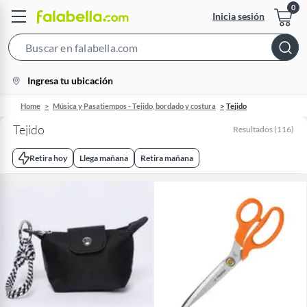
Inicia sesión
Search
Bar
location-
Ingresa tu ubicación
icon
Home
Música y Pasatiempos - Tejido, bordado y costura
Tejido
Tejido
Resultados
(
116
)
Retira hoy
Llega mañana
Retira mañana