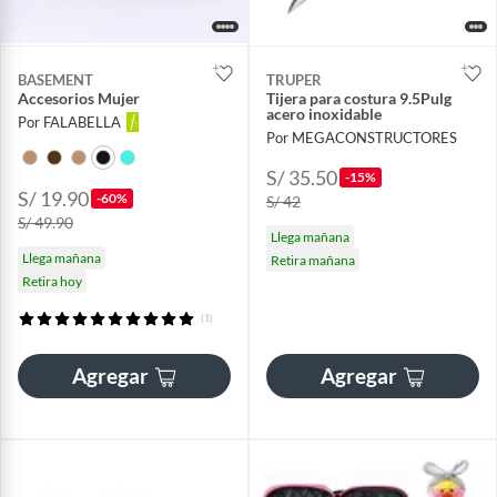
BASEMENT
TRUPER
Accesorios Mujer
Tijera para costura 9.5Pulg
acero inoxidable
Por FALABELLA
Por MEGACONSTRUCTORES
S/ 35.50
-15%
S/ 19.90
-60%
S/ 42
S/ 49.90
Llega mañana
Llega mañana
Retira mañana
Retira hoy
(1)
Agregar
Agregar