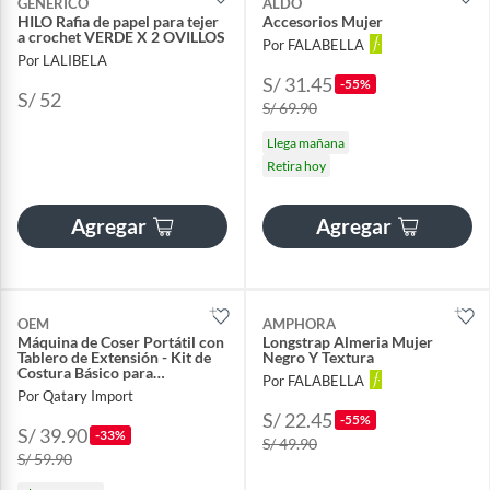
GENERICO
ALDO
HILO Rafia de papel para tejer
Accesorios Mujer
a crochet VERDE X 2 OVILLOS
Por FALABELLA
Por LALIBELA
S/ 31.45
-55%
S/ 52
S/ 69.90
Llega mañana
Retira hoy
Agregar
Agregar
OEM
AMPHORA
Máquina de Coser Portátil con
Longstrap Almeria Mujer
Tablero de Extensión - Kit de
Negro Y Textura
Costura Básico para
Por FALABELLA
Manualidades
Por Qatary Import
S/ 22.45
-55%
S/ 39.90
-33%
S/ 49.90
S/ 59.90