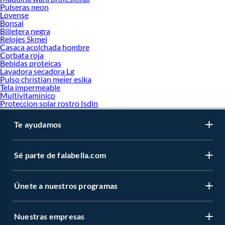
Pulseras neon
Lovense
Bonsai
Billetera negra
Relojes Skmei
Casaca acolchada hombre
Corbata roja
Bebidas proteicas
Lavadora secadora Lg
Pulso christian meier esika
Tela impermeable
Multivitaminico
Proteccion solar rostro Isdin
Te ayudamos
Sé parte de falabella.com
Únete a nuestros programas
Nuestras empresas