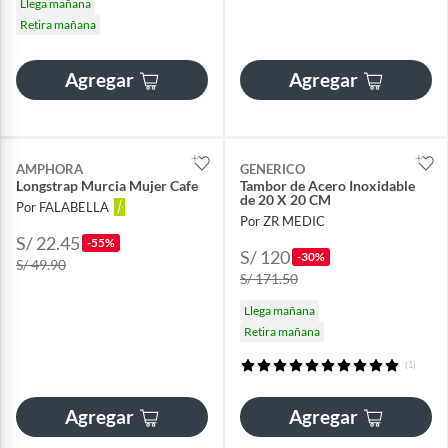
Llega mañana
Retira mañana
Agregar
Agregar
AMPHORA
GENERICO
Longstrap Murcia Mujer Cafe
Tambor de Acero Inoxidable
de 20 X 20 CM
Por FALABELLA
Por ZR MEDIC
S/ 22.45
-55%
S/ 120
-30%
S/ 49.90
S/ 171.50
Llega mañana
Retira mañana
(1)
Agregar
Agregar