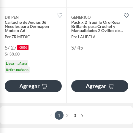
DR PEN
GENERICO
Cartucho de Agujas 36
Pack x 2 Trapillo Oro Rosa
Needles para Dermapen
Brillante para Crochet y
Modelo A6
Manualidades 2 Ovillos de
100g - 45m
Por ZR MEDIC
Por LALIBELA
S/ 27
S/ 45
-30%
S/ 38.60
Llega mañana
Retira mañana
Agregar
Agregar
1
2
3