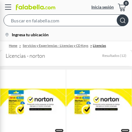
Inicia sesión
Search
Bar
location-
Ingresa tu ubicación
icon
Home
Servicios y Experiencias - Licencias y CD Keys
Licencias
Licencias - norton
Resultados
(
12
)