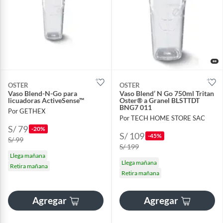
OSTER
OSTER
Vaso Blend-N-Go para
Vaso Blend’ N Go 750ml Tritan
licuadoras ActiveSense™
Oster® a Granel BLSTTDT
BNG7 011
Por GETHEX
Por TECH HOME STORE SAC
S/ 79
-20%
S/ 109
-45%
S/ 99
S/ 199
Llega mañana
Llega mañana
Retira mañana
Retira mañana
Agregar
Agregar