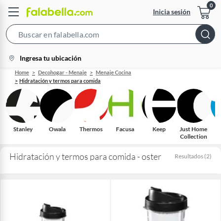
Inicia sesión
Search
Bar
location-
Ingresa tu ubicación
icon
Home
Decohogar - Menaje
Menaje Cocina
Hidratación y termos para comida
Stanley
Owala
Thermos
Facusa
Keep
Just Home
Collection
Hidratación y termos para comida - oster
Resultados
(
2
)