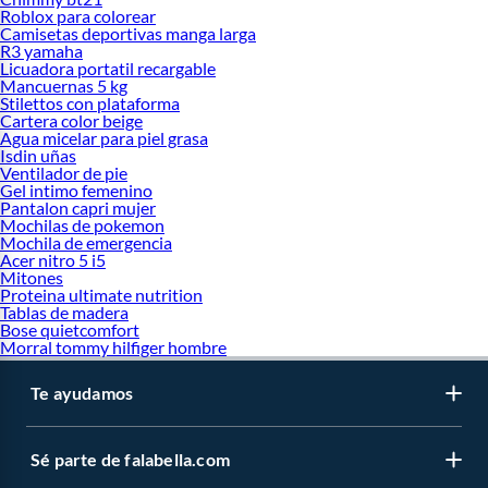
Roblox para colorear
Camisetas deportivas manga larga
R3 yamaha
Licuadora portatil recargable
Mancuernas 5 kg
Stilettos con plataforma
Cartera color beige
Agua micelar para piel grasa
Isdin uñas
Ventilador de pie
Gel intimo femenino
Pantalon capri mujer
Mochilas de pokemon
Mochila de emergencia
Acer nitro 5 i5
Mitones
Proteina ultimate nutrition
Tablas de madera
Bose quietcomfort
Morral tommy hilfiger hombre
Te ayudamos
Sé parte de falabella.com