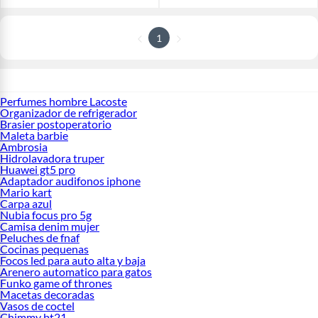
1
Perfumes hombre Lacoste
Organizador de refrigerador
Brasier postoperatorio
Maleta barbie
Ambrosia
Hidrolavadora truper
Huawei gt5 pro
Adaptador audifonos iphone
Mario kart
Carpa azul
Nubia focus pro 5g
Camisa denim mujer
Peluches de fnaf
Cocinas pequenas
Focos led para auto alta y baja
Arenero automatico para gatos
Funko game of thrones
Macetas decoradas
Vasos de coctel
Chimmy bt21