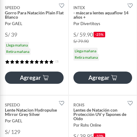
SPEEDO
INTEX
Gorro Para Natación Plain Flat
- máscara lentes aquaflow 14
Blanco
años +
Por GAEL
Por Divertitoys
S/ 39
S/ 59.90
-25%
S/ 79.90
Llega mañana
Llega mañana
Retira mañana
Retira mañana
(3)
Agregar
Agregar
SPEEDO
ROHS
Lente Natacion Hydropulse
Lentes de Natación con
Mirror Grey Silver
Protección UV y Tapones de
Oído
Por GAEL
Por Rohs Online
S/ 129
S/ 39.95
-33%