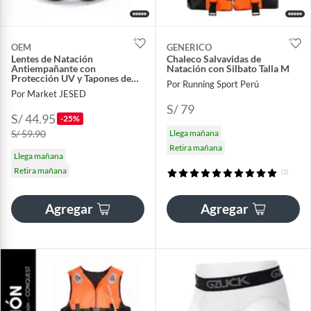
OEM
GENERICO
Lentes de Natación
Chaleco Salvavidas de
Antiempañante con
Natación con Silbato Talla M
Protección UV y Tapones de
Por Running Sport Perú
Oído
Por Market JESED
S/ 79
S/ 44.95
-25%
S/ 59.90
Llega mañana
Retira mañana
Llega mañana
Retira mañana
(2)
Agregar
Agregar