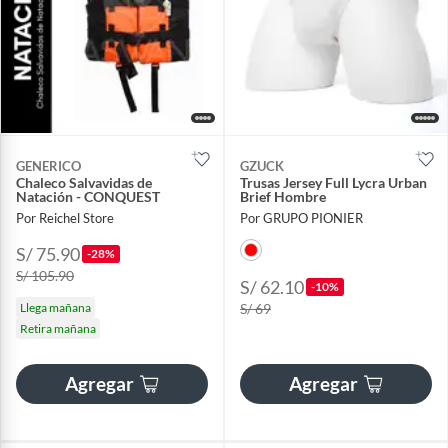
GENERICO
GZUCK
Chaleco Salvavidas de
Trusas Jersey Full Lycra Urban
Natación - CONQUEST
Brief Hombre
Por Reichel Store
Por GRUPO PIONIER
S/ 75.90
-28%
S/ 105.90
S/ 62.10
-10%
Llega mañana
S/ 69
Retira mañana
Agregar
Agregar