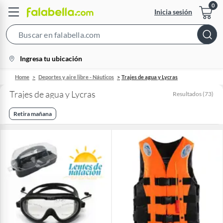
Inicia sesión
Search
Bar
location-
Ingresa tu ubicación
icon
Home
Deportes y aire libre - Náuticos
Trajes de agua y Lycras
Trajes de agua y Lycras
Resultados
(
73
)
Retira mañana