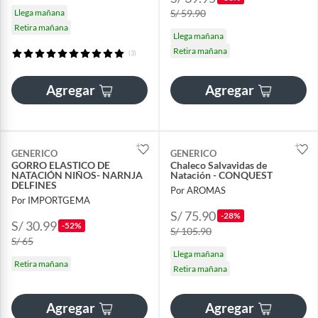
Llega mañana
S/ 59.90
Retira mañana
Llega mañana
Retira mañana
(3)
Agregar
Agregar
GENERICO
GENERICO
GORRO ELASTICO DE
Chaleco Salvavidas de
NATACIÓN NIÑOS- NARNJA
Natación - CONQUEST
DELFINES
Por AROMAS
Por IMPORTGEMA
S/ 75.90
-28%
S/ 30.99
-52%
S/ 105.90
S/ 65
Llega mañana
Retira mañana
Retira mañana
Agregar
Agregar