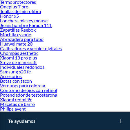
Termoprotectores
Así como estos, encontrarás otros tipos de trajes de agua para tus deportes
Oneplus 7 pro
acuáticos. En Falabella Perú te ofrecemos una plataforma intuitiva para que
Toallas de microfibra
realices compras seguras con envíos gratis hasta la puerta de tu casa. ¡Compra
Honor x5
ya!
Lonchera mickey mouse
Jeans hombre Parada 111
Náutico
Zapatillas Reebok
Mochila cyzone
Botes
Abrazadera para tubo
Surf
Huawei mate 20
Kayaks
Calibradores y vernier digitales
Buceo
Chompas aesthetic
Bodyboard
Xiaomi 13 pro plus
Wakeboard
Steve de minecraft
Individuales redondos
Deportes al aire libre
Samsung s20 fe
Accesorios
Mochilas deportivas
Botas con tacon
Hidratación deportiva
Verduras para colorear
Accesorios deportivos
Contorno de ojos con retinol
Toallas
Potenciador de testosterona
Xiaomi redmi 9c
Macetas de barro
Philips avent
Te ayudamos