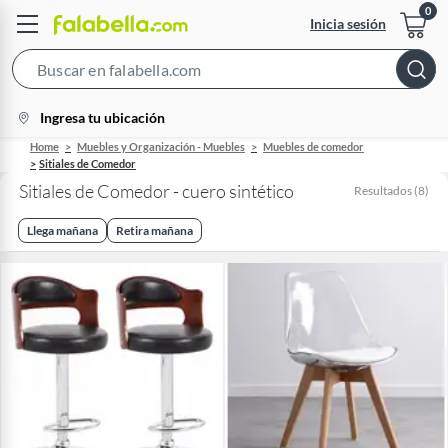
Inicia sesión
Search
Bar
location-
Ingresa tu ubicación
icon
Home
Muebles y Organización - Muebles
Muebles de comedor
Sitiales de Comedor
Sitiales de Comedor - cuero sintético
Resultados
(
8
)
Llega mañana
Retira mañana