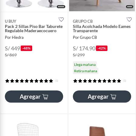
U BUY
GRUPO CB
Pack 2 Sillas Piso Bar Taburete
Silla Acolchada Modelo Eames
Regulable Maderaecocuero
Transparente
Por Hiedra
Por Grupo CB
S/ 449
S/ 174.90
-48%
-42%
S/ 869
S/ 299
Llega mañana
Retira mañana
(1)
(1)
Agregar
Agregar