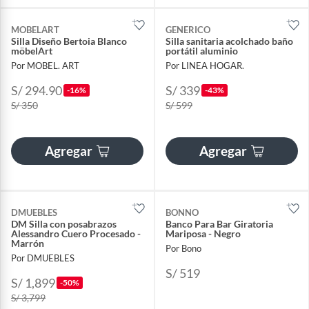
MOBELART
GENERICO
Silla Diseño Bertoia Blanco
Silla sanitaria acolchado baño
möbelArt
portátil aluminio
Por MOBEL. ART
Por LINEA HOGAR.
S/ 294.90
S/ 339
-16%
-43%
S/ 350
S/ 599
Agregar
Agregar
DMUEBLES
BONNO
DM Silla con posabrazos
Banco Para Bar Giratoria
Alessandro Cuero Procesado -
Mariposa - Negro
Marrón
Por Bono
Por DMUEBLES
S/ 519
S/ 1,899
-50%
S/ 3,799