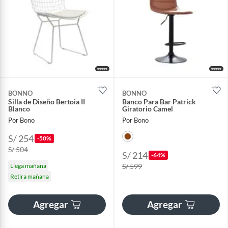
BONNO
BONNO
Silla de Diseño Bertoia II
Banco Para Bar Patrick
Blanco
Giratorio Camel
Por Bono
Por Bono
S/ 254
-50%
S/ 504
S/ 214
-64%
Llega mañana
S/ 599
Retira mañana
Agregar
Agregar