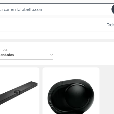
Search
Bar
Tarj
r por
:
endados