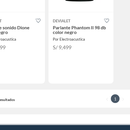
T
DEVIALET
e sonido Dione
Parlante Phantom II 98 db
egro
color negro
roacustica
Por Electroacustica
399
S/ 9,499
1
 Resultados