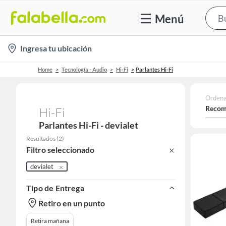
Menú
location-
Ingresa tu ubicación
icon
Home
Tecnología - Audio
Hi-Fi
Parlantes Hi-Fi
Ordena
Recom
Hi-Fi
Parlantes Hi-Fi - devialet
Resultados
(
2
)
Filtro seleccionado
devialet
Tipo de Entrega
Retiro en un punto
Retira mañana