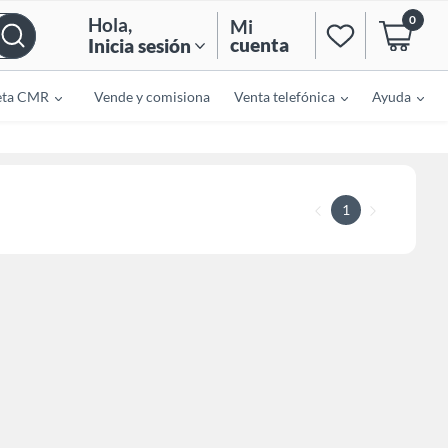
0
Hola
,
Mi
cuenta
Inicia sesión
eta CMR
Vende y comisiona
Venta telefónica
Ayuda
1