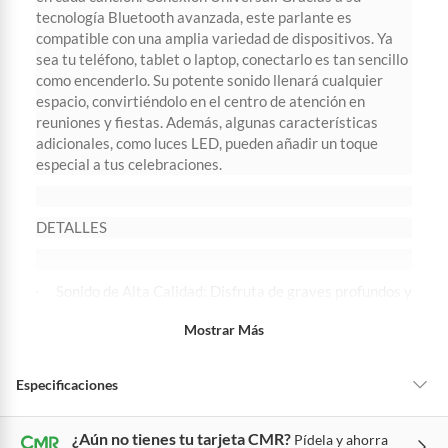
48 horas: cemento, mezclas de hormigón, morteros, yeso y otros
tecnología Bluetooth avanzada, este parlante es
productos para asfalto, hormigón, albañilería.
compatible con una amplia variedad de dispositivos. Ya
7 días: colchones y productos de combustión.
sea tu teléfono, tablet o laptop, conectarlo es tan sencillo
como encenderlo. Su potente sonido llenará cualquier
Productos vendidos por
Sodimac
tienen:
espacio, convirtiéndolo en el centro de atención en
48 horas: cemento, mezclas de hormigón, morteros, yeso y otros
reuniones y fiestas. Además, algunas características
productos para asfalto.
adicionales, como luces LED, pueden añadir un toque
7 días: productos eléctricos o a combustión, electrodomésticos,
especial a tus celebraciones.
tecnología, línea blanca, colchones, muebles, bicicletas y
máquinas.
DETALLES
No se pueden devolver o cambiar bajo cambio de opinión
Productos de compra internacional.
Productos comprados en Outlet Atocongo.
Sonido de Alta Calidad: Disfruta de graves profundos y
agudos nítidos en cualquier volumen.
Productos perecibles como alimentos, bebidas, medicamentos,
Mostrar Más
suplementos alimenticios, vitaminas.
bateria: recargable
Productos digitales (descarga inmediata).
funcion: radio Fm
Especificaciones
Por motivos de salubridad, la ropa interior inferior y ropas de
Tamaño : 3 pulgadas
baño con señales de uso, sin empaques, etiquetas o sellos.
Alimentos, bebidas, fórmulas y leches para bebés.
¿Aún no tienes tu tarjeta CMR?
Conexión Bluetooth Estable: Conéctate sin problemas
Pídela y ahorra
Ancho
13