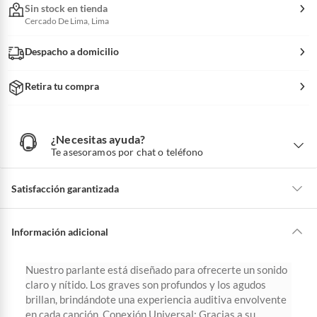
Sin stock en tienda
Cercado De Lima, Lima
Despacho a domicilio
Retira tu compra
¿Necesitas ayuda?
¿
N
Te asesoramos por chat o teléfono
e
c
e
s
i
Satisfacción garantizada
t
a
s
a
La mayoría de los productos tienen
30 días desde que los recibes para
y
u
hacer una devolución.
Información adicional
d
a
?
Sin embargo, tenemos categorías que cuentan con plazos diferentes,
otras con restricciones y algunas que no se pueden devolver ni cambiar.
Nuestro parlante está diseñado para ofrecerte un sonido
Conoce cuáles son:
claro y nítido. Los graves son profundos y los agudos
brillan, brindándote una experiencia auditiva envolvente
Productos vendidos por
Falabella, Tottus y otros vendedores tienen:
en cada canción. Conexión Universal: Gracias a su