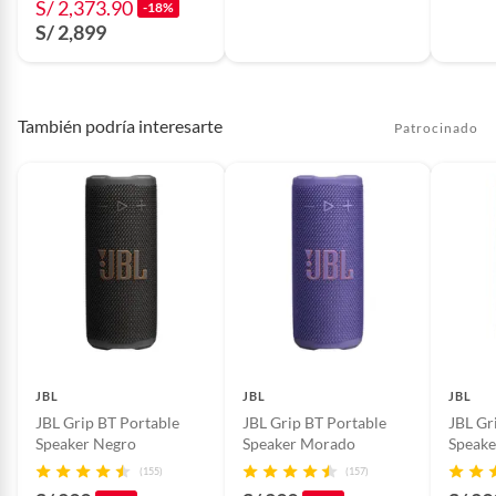
proveedor
S/ 2,373.90
-18%
S/ 2,899
También podría interesarte
Patrocinado
JBL
JBL
JBL
JBL Grip BT Portable
JBL Grip BT Portable
JBL Gr
Speaker Negro
Speaker Morado
Speake
(155)
(157)