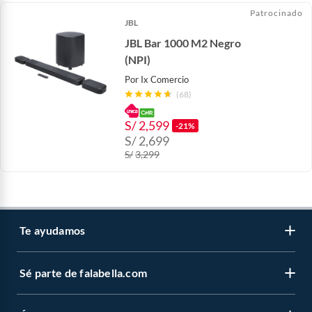
Patrocinado
JBL
JBL Bar 1000 M2 Negro
(NPI)
Por
Ix Comercio
(68)
S/
2,599
-21%
S/
2,699
S/
3,299
Te ayudamos
Sé parte de falabella.com
Atención por WhatsApp
Centro de ayuda