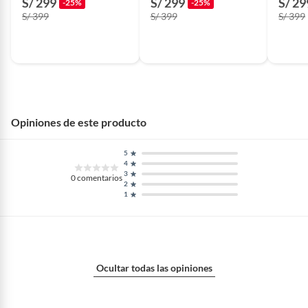
S/ 299
S/ 299
S/ 29
-25%
-25%
S/ 399
S/ 399
S/ 399
Opiniones de este producto
5
4
3
0
comentarios
2
1
Ocultar todas las opiniones