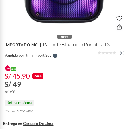
o
f
n
I
r
e
l
Parlante Bluetooth Portatil GTS
IMPORTADO MC
l
e
(0)
Vendido por
Jmh Import Sac
S
S/ 45.90
-54%
S/ 49
S/ 99
Retira mañana
Código: 132669437
Entrega en
Cercado De Lima