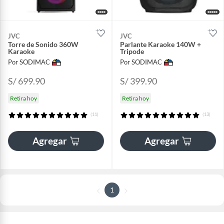
JVC
JVC
Torre de Sonido 360W
Parlante Karaoke 140W +
Karaoke
Tripode
Por SODIMAC
Por SODIMAC
S/ 699.90
S/ 399.90
Retira hoy
Retira hoy
(11)
(13)
Agregar
Agregar
1