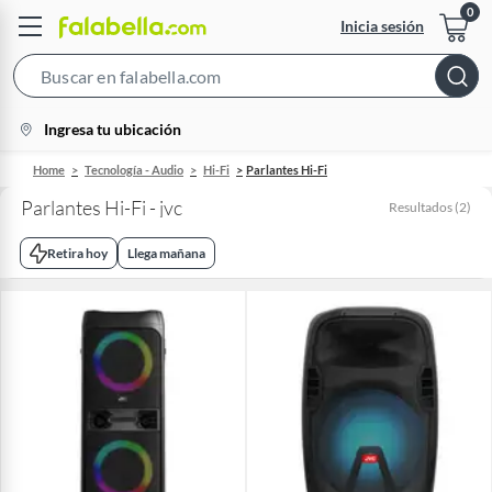
Inicia sesión
Search
Bar
location-
Ingresa tu ubicación
icon
Home
Tecnología - Audio
Hi-Fi
Parlantes Hi-Fi
Parlantes Hi-Fi - jvc
Resultados
(
2
)
Retira hoy
Llega mañana