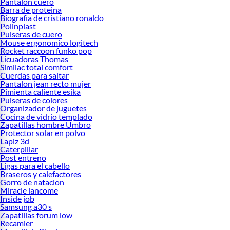
Pantalon cuero
Barra de proteina
Biografia de cristiano ronaldo
Polinplast
Pulseras de cuero
Mouse ergonomico logitech
Rocket raccoon funko pop
Licuadoras Thomas
Similac total comfort
Cuerdas para saltar
Pantalon jean recto mujer
Pimienta caliente esika
Pulseras de colores
Organizador de juguetes
Cocina de vidrio templado
Zapatillas hombre Umbro
Protector solar en polvo
Lapiz 3d
Caterpillar
Post entreno
Ligas para el cabello
Braseros y calefactores
Gorro de natacion
Miracle lancome
Inside job
Samsung a30 s
Zapatillas forum low
Recamier