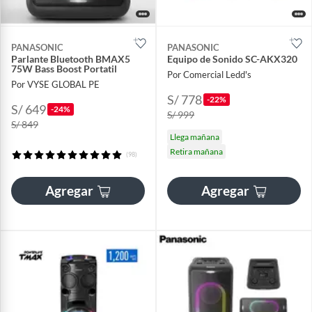
PANASONIC
PANASONIC
Parlante Bluetooth BMAX5
Equipo de Sonido SC-AKX320
75W Bass Boost Portatil
Por Comercial Ledd's
Por VYSE GLOBAL PE
S/ 778
-22%
S/ 649
-24%
S/ 999
S/ 849
Llega mañana
Retira mañana
(98)
Agregar
Agregar