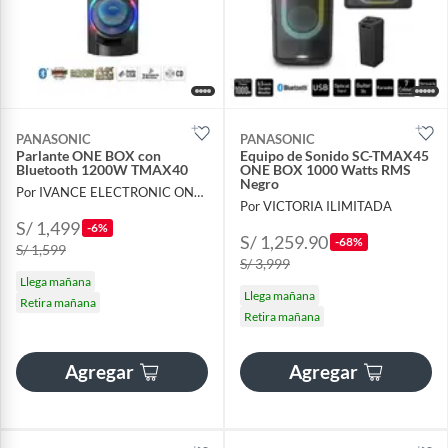
PANASONIC
PANASONIC
Parlante ONE BOX con
Equipo de Sonido SC-TMAX45
Bluetooth 1200W TMAX40
ONE BOX 1000 Watts RMS
Negro
Por IVANCE ELECTRONIC ONLINE
Por VICTORIA ILIMITADA
S/ 1,499
-6%
S/ 1,259.90
-68%
S/ 1,599
S/ 3,999
Llega mañana
Llega mañana
Retira mañana
Retira mañana
Agregar
Agregar