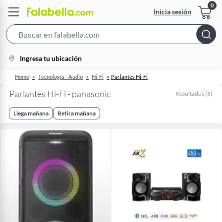
Inicia sesión
Search
Bar
location-
Ingresa tu ubicación
icon
Home
Tecnología - Audio
Hi-Fi
Parlantes Hi-Fi
Parlantes Hi-Fi - panasonic
Resultados
(
6
)
Llega mañana
Retira mañana