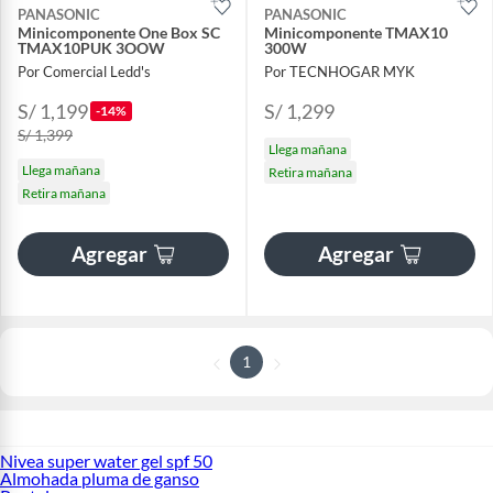
PANASONIC
PANASONIC
Minicomponente One Box SC
Minicomponente TMAX10
TMAX10PUK 3OOW
300W
Por Comercial Ledd's
Por TECNHOGAR MYK
S/ 1,199
S/ 1,299
-14%
S/ 1,399
Llega mañana
Llega mañana
Retira mañana
Retira mañana
Agregar
Agregar
1
Nivea super water gel spf 50
Almohada pluma de ganso