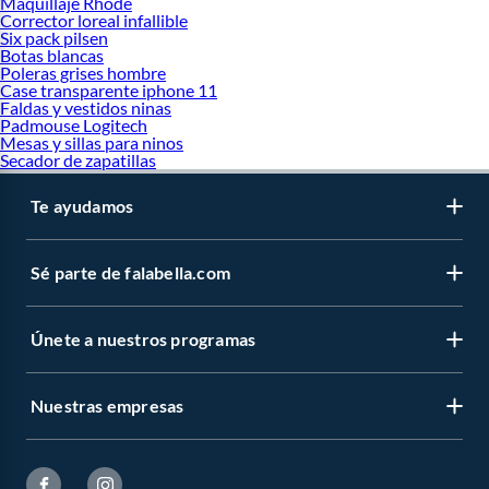
Maquillaje Rhode
Corrector loreal infallible
Six pack pilsen
Botas blancas
Poleras grises hombre
Case transparente iphone 11
Faldas y vestidos ninas
Padmouse Logitech
Mesas y sillas para ninos
Secador de zapatillas
Te ayudamos
Sé parte de falabella.com
Únete a nuestros programas
Nuestras empresas