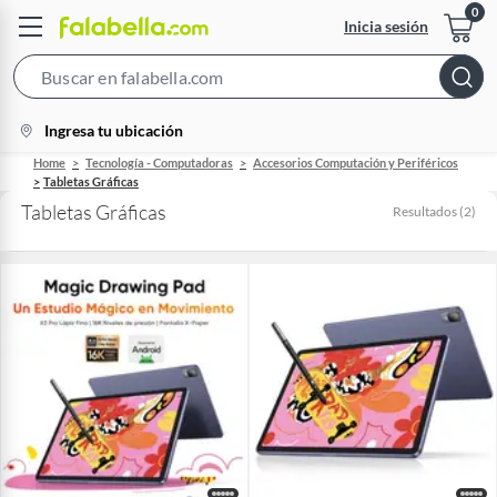
Inicia sesión
Search
Bar
location-
Ingresa tu ubicación
icon
Home
Tecnología - Computadoras
Accesorios Computación y Periféricos
Tabletas Gráficas
Tabletas Gráficas
Resultados
(
2
)