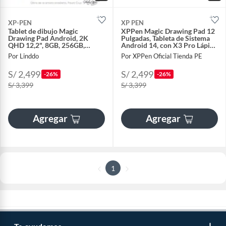
XP-PEN
XP PEN
Tablet de dibujo Magic
XPPen Magic Drawing Pad 12
Drawing Pad Android, 2K
Pulgadas, Tableta de Sistema
QHD 12,2", 8GB, 256GB,
Android 14, con X3 Pro Lápiz
16384 Niveles
16,384 Niveles de Presión
Por Linddo
Por XPPen Oficial Tienda PE
S/ 2,499
S/ 2,499
-26%
-26%
S/ 3,399
S/ 3,399
Agregar
Agregar
1