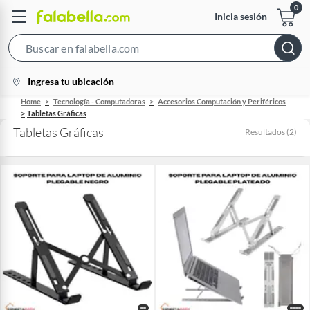
Inicia sesión
Search
Bar
location-
Ingresa tu ubicación
icon
Home
Tecnología - Computadoras
Accesorios Computación y Periféricos
Tabletas Gráficas
Tabletas Gráficas
Resultados
(
2
)