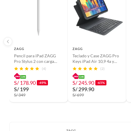
ZAGG
ZAGG
Pencil para iPad ZAGG
Teclado y Case ZAGG Pro
Pro Stylus 2 con carga
Keys iPad Air 10,9 4a y
Inalámbrica Blanco
5aGen y iPad Air 11 M2
(4)
(2)
S/ 178.90
S/ 245.90
-49%
-65%
S/ 199
S/ 299.90
S/ 349
S/ 699
ZAGG