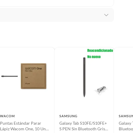
suplementos alimenticios, vitaminas.
baño con señales de uso, sin empaques, etiquetas o sellos.
lla
WACOM
SAMSUNG
SAMSU
Puntas Estándar Parar
Galaxy Tab S10FE/S10FE+
Galaxy 
Lápiz Wacom One, 10 Un
S PEN Sin Bluetooth Gris
Bluetoo