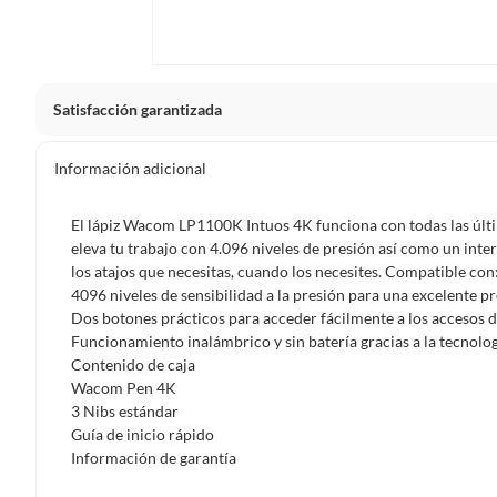
Satisfacción garantizada
La mayoría de los productos tienen
30 días desde que los 
Información adicional
Sin embargo, tenemos categorías que cuentan con plazos dif
pueden devolver ni cambiar. Conoce cuáles son:
El lápiz Wacom LP1100K Intuos 4K funciona con todas las última
eleva tu trabajo con 4.096 niveles de presión así como un inte
Productos vendidos por
Falabella, Tottus y otros vended
los atajos que necesitas, cuando los necesites. Compatible con
48 horas: cemento, mezclas de hormigón, morteros, yeso y otros
4096 niveles de sensibilidad a la presión para una excelente pr
Dos botones prácticos para acceder fácilmente a los accesos d
7 días: colchones y productos de combustión.
Funcionamiento inalámbrico y sin batería gracias a la tecnolo
Productos vendidos por
Sodimac
tienen:
Contenido de caja
Wacom Pen 4K
48 horas: cemento, mezclas de hormigón, morteros, yeso y otro
3 Nibs estándar
7 días: productos eléctricos o a combustión, electrodomésticos
Guía de inicio rápido
máquinas.
Información de garantía
No se pueden devolver o cambiar bajo cambio de opinió