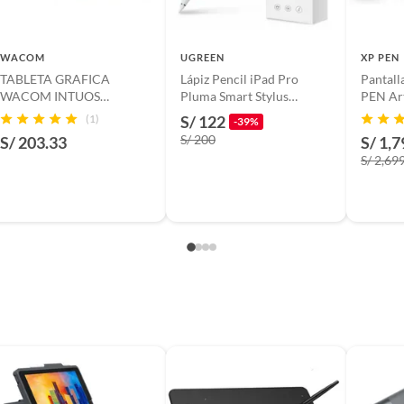
WACOM
UGREEN
XP PEN
TABLETA GRAFICA
Lápiz Pencil iPad Pro
Pantall
acom , 3 puntas de repuesto y guia de usuario.
WACOM INTUOS
Pluma Smart Stylus
PEN Art
CTL4100 7.9X6.3 PEN 4K
Universal Ugreen LP452
14" FHD
(1)
S/ 122
-39%
SMALL COLOR NEGRO -
90915
Lapis X
S/ 200
S/ 203.33
S/ 1,7
P-N CTL-4100
S/ 2,69