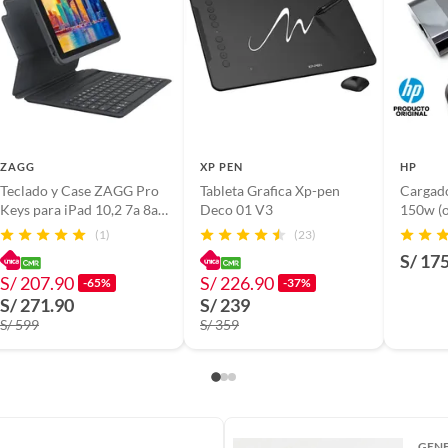
ZAGG
XP PEN
HP
Teclado y Case ZAGG Pro
Tableta Grafica Xp-pen
Cargado
Keys para iPad 10,2 7a 8a y
Deco 01 V3
15
9a Gen
(1)
(23)
S/ 17
S/ 207.90
S/ 226.90
-65%
-37%
S/ 271.90
S/ 239
S/ 599
S/ 359
GEN