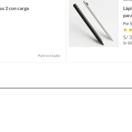
us 2 con carga
Lápi
para
Por
S
S/
3
S/
5
Patrocinado