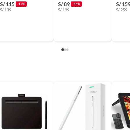
Ack24918z Negro
Reacondicionado
Reacon
S/ 115
S/ 89
S/ 15
-17%
-55%
Nuevo
S/ 139
S/ 199
S/ 259
k
1cm x 10cm
ria