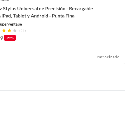
z Stylus Universal de Precisión - Recargable
 iPad, Tablet y Android - Punta Fina
uperventape
(21)
9
-22%
0
Patrocinado