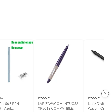
NG
WACOM
WACOM
Tab S6 S PEN
LAPIZ WACOM INTUOS2
Lapiz Digital Pa
th Azul
XP501E COMPATIBLE
Wacom One Cp