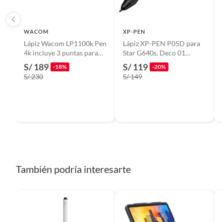
Conectividad/conexión
Otro
WACOM
XP-PEN
Lápiz Wacom LP1100k Pen
Lápiz XP-PEN P05D para
Incluye
Lapiz w
4k incluye 3 puntas para
Star G640s, Deco 01
CTL4100 CTL6100
V2/V3, Deco 03, Deco
S/ 189
S/ 119
-18%
-20%
Mini 7/7W, Deco Fun
S/ 230
S/ 149
(SPE36)
También podría interesarte