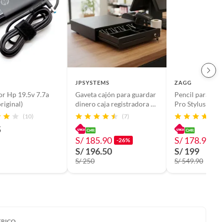
JPSYSTEMS
ZAGG
r Hp 19.5v 7.7a
Gaveta cajón para guardar
Pencil para iP
0w (original)
dinero caja registradora 4
Pro Stylus 2 co
pisabilletes 5 monederos
inalámbrica Am
(10)
(7)
33.5x36.8x8cm M330E
5
S/ 185.90
S/ 178.90
-26%
-
S/ 196.50
S/ 199
S/ 250
S/ 549.90
ERICO