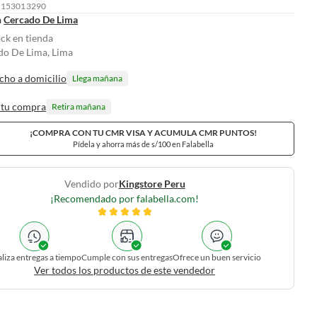
: 153013290
n
Cercado De Lima
ock en tienda
do De Lima, Lima
cho a domicilio
Llega mañana
 tu compra
Retira mañana
¡COMPRA CON TU CMR VISA Y ACUMULA CMR PUNTOS!
Pídela y ahorra más de s/100 en Falabella
Vendido por
Kingstore Peru
¡Recomendado por falabella.com!
liza entregas a tiempo
Cumple con sus entregas
Ofrece un buen servicio
Ver todos los productos de este vendedor