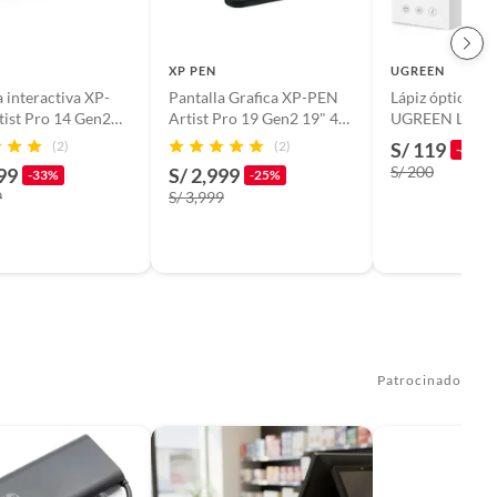
XP PEN
UGREEN
a interactiva XP-
Pantalla Grafica XP-PEN
Lápiz óptico int
ist Pro 14 Gen2
Artist Pro 19 Gen2 19" 4K,
UGREEN LP452
, Precision 16K,
16K, 2 Lapis X3 Pro
para iPad Blan
(2)
(2)
S/ 119
-41%
3 Pro
S/ 200
99
S/ 2,999
-33%
-25%
9
S/ 3,999
Patrocinado