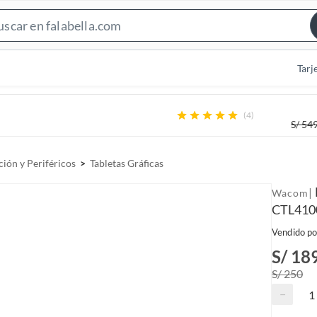
S
e
a
Tarj
r
c
(4)
h
S/
549
B
a
ión y Periféricos
Tabletas Gráficas
r
|
Wacom
CTL410
Vendido po
S/ 18
S/ 250
−