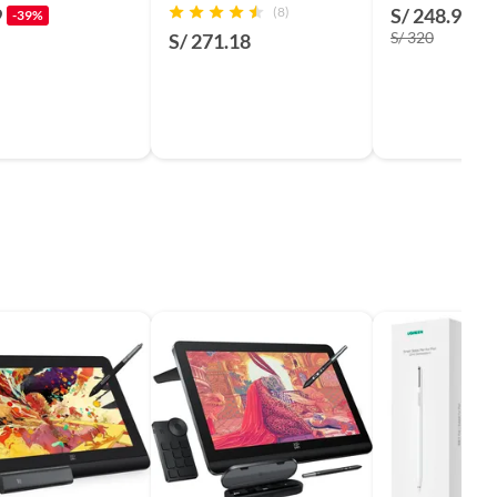
dicionadoSemi
CON INTUOS CINTIQ P-
Color Negro
9
(8)
S/ 248.90
-39%
-
NXP501E
S/ 320
S/ 271.18