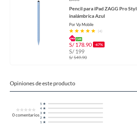
Pencil para iPad ZAGG Pro Styl
inalámbrica Azul
Por
Vp Mobile
(4)
S/
178.90
-67%
S/
199
S/
549.90
Opiniones de este producto
5
4
3
0
comentarios
2
1