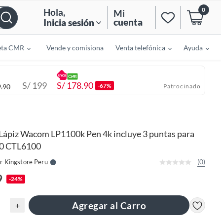
0
Hola
,
Mi
cuenta
Inicia sesión
eta CMR
Vende y comisiona
Venta telefónica
Ayuda
S/
199
S/
178.90
-67%
.90
Patrocinado
o
f
n
I
Lápiz Wacom LP1100k Pen 4k incluye 3 puntas para
r
e
0 CTL6100
l
l
e
(0)
r
Kingstore Peru
S
9
-24%
Agregar al Carro
+