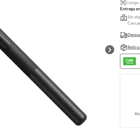
Código
Entrega e
Sin st
Cerca
Despa
Retira
Rea