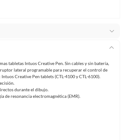
recibes para hacer una devolución.
erentes, otras con restricciones y algunas que no se
s tabletas Intuos Creative Pen. Sin cables y sin batería,
rruptor lateral programable para recuperar el control de
ores tienen:
: Intuos Creative Pen tablets (CTL-4100 y CTL-6100).
 productos para asfalto, hormigón, albañilería.
ecisión.
irectos durante el dibujo.
gía de resonancia electromagnética (EMR).
s productos para asfalto.
, tecnología, línea blanca, colchones, muebles, bicicletas y
n