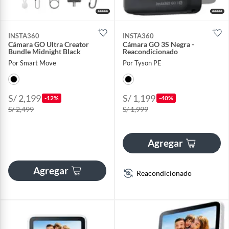
INSTA360
INSTA360
Cámara GO Ultra Creator
Cámara GO 3S Negra -
Bundle Midnight Black
Reacondicionado
Por Smart Move
Por Tyson PE
S/ 2,199
S/ 1,199
-12%
-40%
S/ 2,499
S/ 1,999
Agregar
Agregar
Reacondicionado