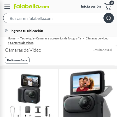
Inicia sesión
Search
Bar
location-
Ingresa tu ubicación
icon
Home
Tecnología - Camaras y accesorios de fotografía
Cámaras de video
Cámaras de Video
Cámaras de Video
Resultados
(
4
)
Retira mañana