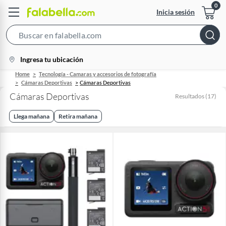
Inicia sesión
Search
Bar
location-
Ingresa tu ubicación
icon
Home
Tecnología - Camaras y accesorios de fotografía
Cámaras Deportivas
Cámaras Deportivas
Cámaras Deportivas
Resultados
(
17
)
Llega mañana
Retira mañana