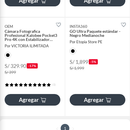
Agregar
Agregar
OEM
INSTA360
Cámara Fotografica
GO Ultra Paquete estándar -
Profesional Kalobee Pocket3
Negro Medianoche
Pro 4K con Estabilizador
Por Etopia Store PE
Inteligente para Streaming
Por VICTORIA ILIMITADA
S/ 1,899
-5%
S/ 329.90
-17%
S/ 1,999
S/ 399
(1)
Agregar
Agregar
1