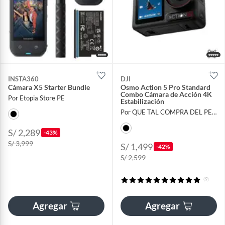
INSTA360
DJI
Cámara X5 Starter Bundle
Osmo Action 5 Pro Standard
Combo Cámara de Acción 4K
Por Etopia Store PE
Estabilización
Por QUE TAL COMPRA DEL PERU
S/ 2,289
-43%
S/ 3,999
S/ 1,499
-42%
S/ 2,599
(9)
Agregar
Agregar