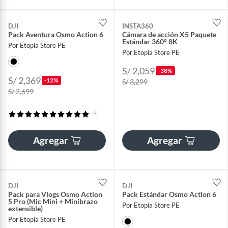
DJI
INSTA360
Pack Aventura Osmo Action 6
Cámara de acción X5 Paquete
Estándar 360° 8K
Por Etopia Store PE
Por Etopia Store PE
S/ 2,059
-38%
S/ 2,369
-12%
S/ 3,299
S/ 2,699
(4)
Agregar
Agregar
DJI
DJI
Pack para Vlogs Osmo Action
Pack Estándar Osmo Action 6
5 Pro (Mic Mini + Minibrazo
Por Etopia Store PE
extensible)
Por Etopia Store PE