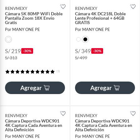
RENVMEXY
RENVMEXY
Cámara 5K 80MP WiFi Doble
Cámara 4K DC218L Doble
Pantalla Zoom 18X Envío
Lente Profesional + 64GB
Gratis
GRATIS
Por MANY ONE PE
Por MANY ONE PE
S/ 219
S/ 349
-30%
-30%
S/ 313
S/ 499
(1)
Agregar
Agregar
RENVMEXY
RENVMEXY
Cámara Deportiva WDC901
Cámara Deportiva WDC901
4K Captura Cada Aventura en
4K Captura Cada Aventura en
Alta Definición
Alta Definición
Por MANY ONE PE
Por MANY ONE PE