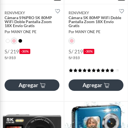
RENVMEXY
RENVMEXY
Cámara S96PRO 5K 80MP
Cámara 5K 80MP WiFi Doble
WiFi Doble Pantalla Zoom
Pantalla Zoom 18X Envío
18X Envío Gratis
Gratis
Por MANY ONE PE
Por MANY ONE PE
S/ 219
S/ 219
-30%
-30%
S/ 313
S/ 313
(1)
Agregar
Agregar