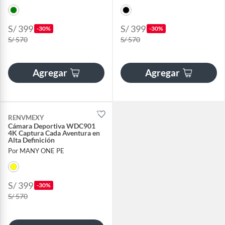
S/ 399
S/ 399
-30%
-30%
S/ 570
S/ 570
Agregar
Agregar
RENVMEXY
Cámara Deportiva WDC901
4K Captura Cada Aventura en
Alta Definición
Por MANY ONE PE
S/ 399
-30%
S/ 570