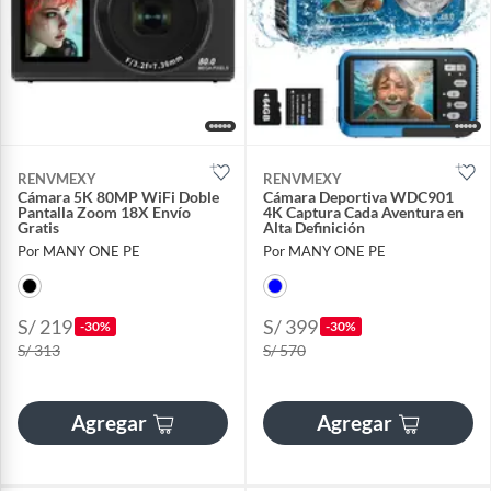
RENVMEXY
RENVMEXY
Cámara 5K 80MP WiFi Doble
Cámara Deportiva WDC901
Pantalla Zoom 18X Envío
4K Captura Cada Aventura en
Gratis
Alta Definición
Por MANY ONE PE
Por MANY ONE PE
S/ 219
S/ 399
-30%
-30%
S/ 313
S/ 570
Agregar
Agregar