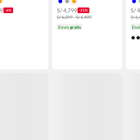
99
S/ 4,799
S/ 4
-6%
-21%
S/ 6,099 - S/ 6,499
S/ 6
Envío
gratis
Env