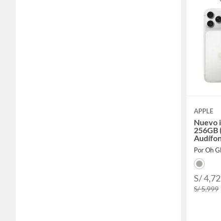
APPLE
Nuevo 
256GB (
Audífon
Por Oh Gl
S/ 4,7
S/ 5,999