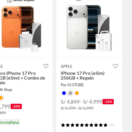
LE
APPLE
vo iPhone 17 Pro
IPhone 17 Pro (eSim)
GB (eSim) + Combo de
256GB + Regalo
alo
Por iO STORE
Oh Shop
S/ 4,849 - S/ 4,999
-16%
4,799
-26%
S/ 5,799 - S/ 5,999
,499
ira mañana
(4)