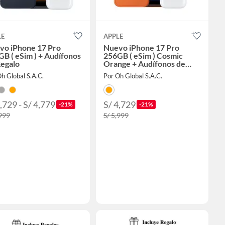
LE
APPLE
vo iPhone 17 Pro
Nuevo iPhone 17 Pro
B ( eSim ) + Audífonos
256GB ( eSim ) Cosmic
Regalo
Orange + Audífonos de
Regalo
h Global S.A.C.
Por Oh Global S.A.C.
,729 - S/ 4,779
S/ 4,729
-21%
-21%
,999
S/ 5,999