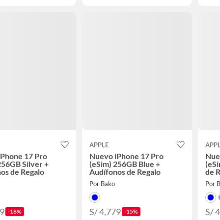
APPLE
APP
iPhone 17 Pro
Nuevo iPhone 17 Pro
Nue
256GB Silver +
(eSim) 256GB Blue +
(eS
os de Regalo
Audífonos de Regalo
de 
Por Bako
Por 
29
S/ 4,779
S/ 4
-16%
-15%