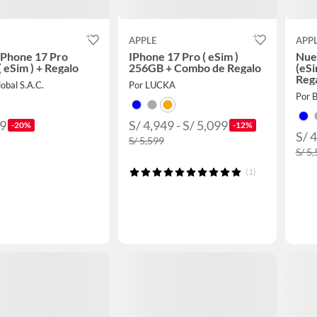
APPLE
APP
iPhone 17 Pro
IPhone 17 Pro ( eSim )
Nue
 eSim ) + Regalo
256GB + Combo de Regalo
(eS
Reg
obal S.A.C.
Por LUCKA
Por 
49
S/ 4,949 - S/ 5,099
-20%
-12%
S/ 
S/ 5,599
S/ 5,
(1)