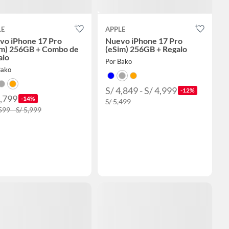
LE
APPLE
vo iPhone 17 Pro
Nuevo iPhone 17 Pro
im) 256GB + Combo de
(eSim) 256GB + Regalo
alo
Por Bako
Bako
S/ 4,849 - S/ 4,999
-12%
4,799
-14%
S/ 5,499
599 - S/ 5,999