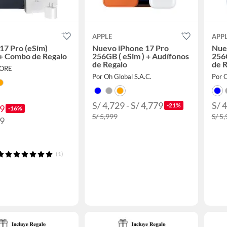
APPLE
APP
17 Pro (eSim)
Nuevo iPhone 17 Pro
Nue
+ Combo de Regalo
256GB ( eSim ) + Audífonos
256G
de Regalo
de 
TORE
Por Oh Global S.A.C.
Por O
S/ 4,729 - S/ 4,779
S/ 4
-21%
39
-16%
S/ 5,999
S/ 5
99
(1)