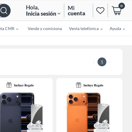
0
Hola
,
Mi
cuenta
Inicia sesión
eta CMR
Vende y comisiona
Venta telefónica
Ayuda
1