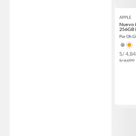
APPLE
Nuevo 
256GB (
Por Oh Gl
S/ 4,8
S/ 6,099