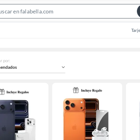
Search
Bar
Tarj
r por
:
endados