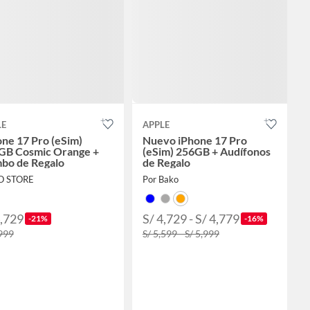
LE
APPLE
ne 17 Pro (eSim)
Nuevo iPhone 17 Pro
GB Cosmic Orange +
(eSim) 256GB + Audífonos
bo de Regalo
de Regalo
iO STORE
Por Bako
4,729
S/ 4,729 - S/ 4,779
-21%
-16%
,999
S/ 5,599 - S/ 5,999