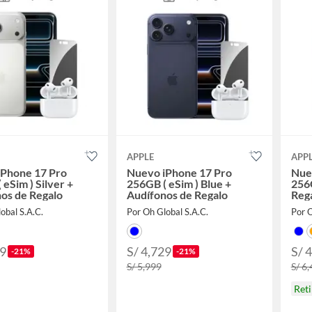
APPLE
APP
iPhone 17 Pro
Nuevo iPhone 17 Pro
Nue
 eSim ) Silver +
256GB ( eSim ) Blue +
256
os de Regalo
Audífonos de Regalo
Reg
obal S.A.C.
Por Oh Global S.A.C.
Por 
29
S/ 4,729
S/ 
-21%
-21%
S/ 5,999
S/ 6
Ret