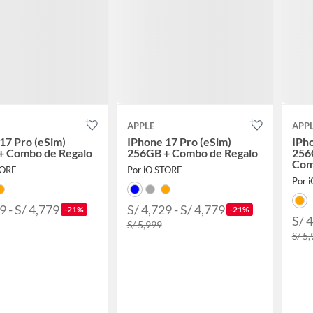
APPLE
APP
17 Pro (eSim)
IPhone 17 Pro (eSim)
IPho
+ Combo de Regalo
256GB + Combo de Regalo
256
Com
TORE
Por iO STORE
Por 
9 - S/ 4,779
S/ 4,729 - S/ 4,779
-21%
-21%
S/ 
S/ 5,999
S/ 5