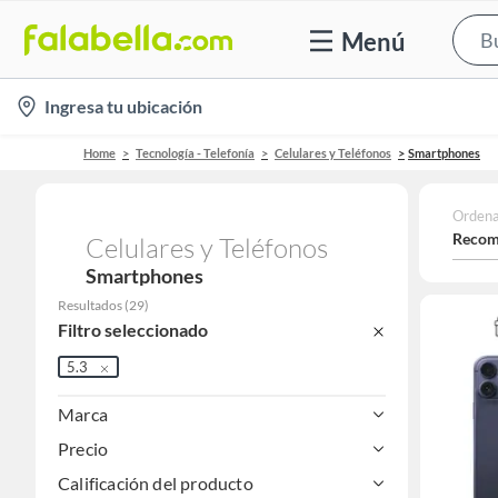
Menú
location-
Ingresa tu ubicación
icon
Home
Tecnología - Telefonía
Celulares y Teléfonos
Smartphones
Ordena
Recom
Celulares y Teléfonos
Smartphones
Resultados
(
29
)
Filtro seleccionado
5.3
Marca
Precio
Calificación del producto