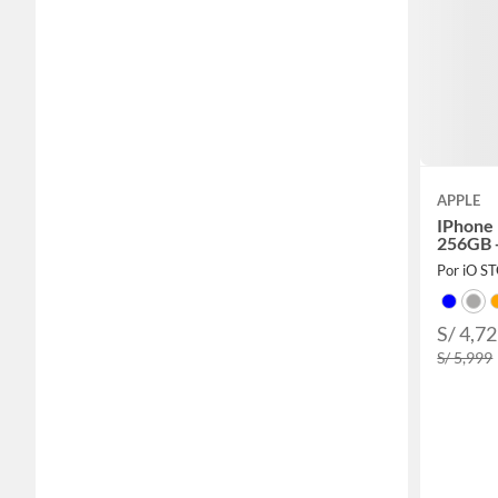
APPLE
IPhone 
256GB 
Por iO S
S/ 4,72
S/ 5,999