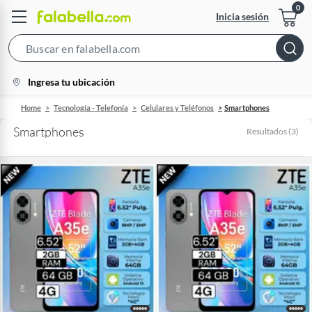
Inicia sesión
Search
Bar
location-
Ingresa tu ubicación
icon
Home
Tecnología - Telefonía
Celulares y Teléfonos
Smartphones
Smartphones
Resultados
(
3
)