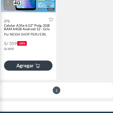
ZTE
Celular A35e 6.52" Pulg. 2GB
RAM 64GB Android 12 - Gris
Por NESSA SHOP PERU EIRL
S/ 359
-28%
S/ 499
Agregar
1