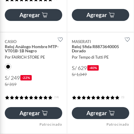
Agregar
Agregar
CASIO
MASERATI
Reloj Análogo Hombre MTP-
Reloj Sfida R8873640005
VT01B-1B Negro
Dorado
Por FAIRICH STORE PE
Por Tempo di Tutti PE
S/ 629
-40%
S/ 1,049
S/ 249
-22%
S/ 319
(14)
(1)
Agregar
Agregar
Patrocinado
Patrocinado