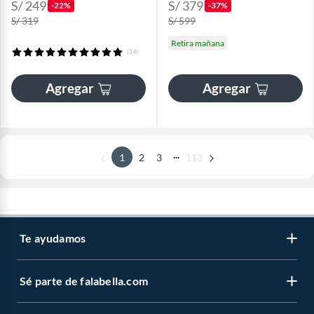
S/ 249
S/ 379
-22%
-37%
S/ 319
S/ 599
Retira mañana
(14)
Agregar
Agregar
...
1
2
3
113
Te ayudamos
Sé parte de falabella.com