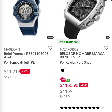
Envío
gratis
app
MASERATI
NAVIFORCE
Reloj Potenza R8821108028
RELOJ DE HOMBRE MARCA
Azul
8070 SILVER
Por Tempo di Tutti PE
Por Relojes Peru Shop
S/ 1,219
-40%
S/ 2,032
S/ 150.90
-46%
S/ 159
S/ 280
(3)