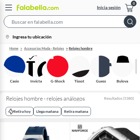
Inicia sesión
Search
Bar
location-
Ingresa tu ubicación
icon
Home
Accesorios Moda - Relojes
Relojes hombre
Casio
Invicta
G-Shock
Tissot
Guess
Bulova
Relojes hombre - relojes análogos
Resultados
(
5380
)
Retira hoy
Llega mañana
Retira mañana