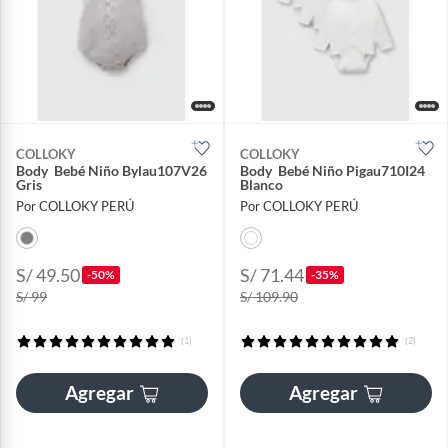
COLLOKY
COLLOKY
Body Bebé Niño Bylau107V26
Body Bebé Niño Pigau710I24
Gris
Blanco
Por COLLOKY PERÚ
Por COLLOKY PERÚ
S/ 49.50
S/ 71.44
-50%
-35%
S/ 99
S/ 109.90
(1)
(2)
Agregar
Agregar