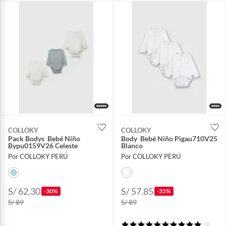
COLLOKY
COLLOKY
Pack Bodys Bebé Niño
Body Bebé Niño Pigau710V25
Bypu0159V26 Celeste
Blanco
Por COLLOKY PERÚ
Por COLLOKY PERÚ
S/ 62.30
S/ 57.85
-30%
-35%
S/ 89
S/ 89
(2)