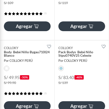
S/ 109
S/ 119
(1)
Agregar
Agregar
COLLOKY
COLLOKY
Body Bebé Niño Bygau710I24
Pack Bodys Bebé Niño
Blanco
Stpu0740V25 Celeste
Por COLLOKY PERÚ
Por COLLOKY PERÚ
S/ 49.95
S/ 83.40
-50%
-40%
S/ 99.90
S/ 139
(3)
Agregar
Agregar