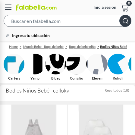
Inicia sesión
Search
Bar
location-
Ingresa tu ubicación
icon
Home
Mundo Bebé - Ropa de bebé
Ropa de bebé niño
Bodies Niños Bebé
Carters
Yamp
Bluey
Coniglio
Eleven
Kukuli
C
Bodies Niños Bebé - colloky
Resultados
(
18
)