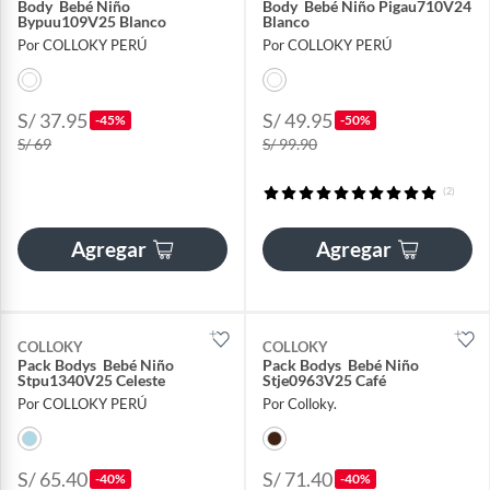
Body Bebé Niño
Body Bebé Niño Pigau710V24
Bypuu109V25 Blanco
Blanco
Por COLLOKY PERÚ
Por COLLOKY PERÚ
S/ 37.95
S/ 49.95
-45%
-50%
S/ 69
S/ 99.90
(2)
Agregar
Agregar
COLLOKY
COLLOKY
Pack Bodys Bebé Niño
Pack Bodys Bebé Niño
Stpu1340V25 Celeste
Stje0963V25 Café
Por COLLOKY PERÚ
Por Colloky.
S/ 65.40
S/ 71.40
-40%
-40%