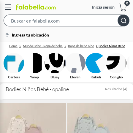
Inicia sesión
Search
Bar
location-
Ingresa tu ubicación
icon
Home
Mundo Bebé - Ropa de bebé
Ropa de bebé niño
Bodies Niños Bebé
Carters
Yamp
Bluey
Eleven
Kukuli
Coniglio
O
Bodies Niños Bebé - opaline
Resultados
(
4
)