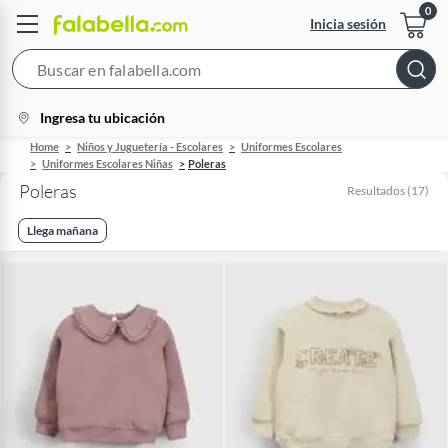
Inicia sesión
Search
Bar
location-
Ingresa tu ubicación
icon
Home
Niños y Juguetería - Escolares
Uniformes Escolares
Uniformes Escolares Niñas
Poleras
Poleras
Resultados
(
17
)
Llega mañana