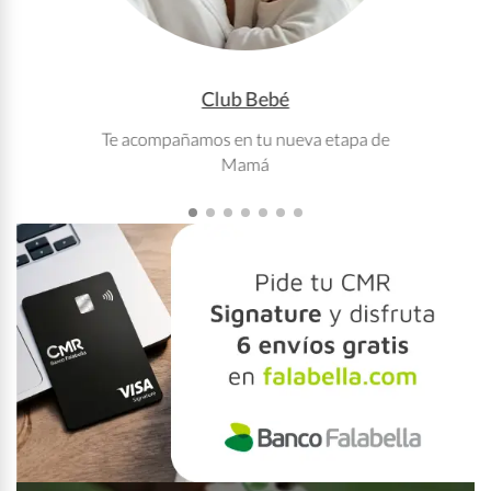
Club Bebé
Te acompañamos en tu nueva etapa de
T
Mamá