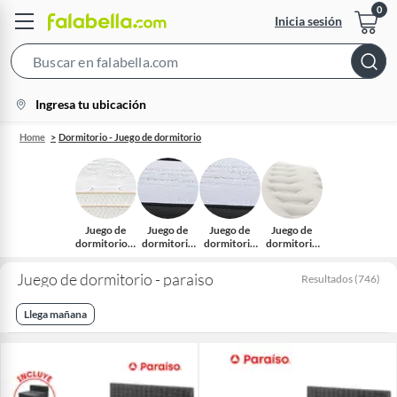
Inicia sesión
Search
Bar
location-
Ingresa tu ubicación
icon
Home
Dormitorio - Juego de dormitorio
Juego de
Juego de
Juego de
Juego de
dormitorio 2
dormitorio
dormitorio
dormitorio
Plazas
Queen
King
1.5 Plazas
Juego de dormitorio - paraiso
Resultados
(
746
)
Llega mañana