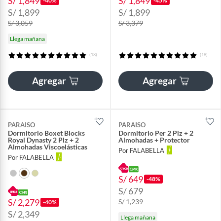
S/ 1,849
S/ 1,849
-40%
-45%
S/ 1,899
S/ 1,899
S/ 3,059
S/ 3,379
Llega mañana
(18)
(18)
Agregar
Agregar
PARAISO
PARAISO
Dormitorio Boxet Blocks
Dormitorio Per 2 Plz + 2
Royal Dynasty 2 Plz + 2
Almohadas + Protector
Almohadas Viscoelásticas
Por FALABELLA
Por FALABELLA
S/ 649
-48%
S/ 679
S/ 2,279
S/ 1,239
-40%
S/ 2,349
Llega mañana