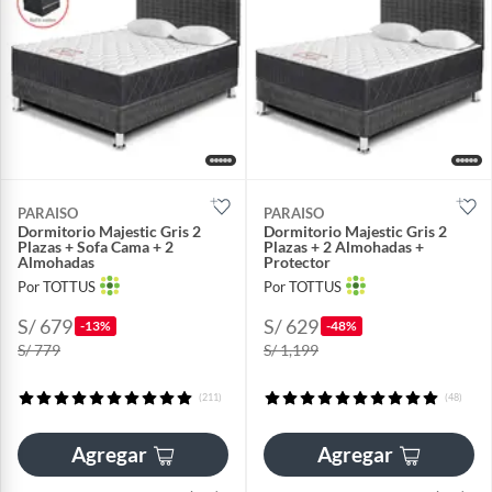
PARAISO
PARAISO
Dormitorio Majestic Gris 2
Dormitorio Majestic Gris 2
Plazas + Sofa Cama + 2
Plazas + 2 Almohadas +
Almohadas
Protector
Por TOTTUS
Por TOTTUS
S/ 679
S/ 629
-13%
-48%
S/ 779
S/ 1,199
(211)
(48)
Agregar
Agregar