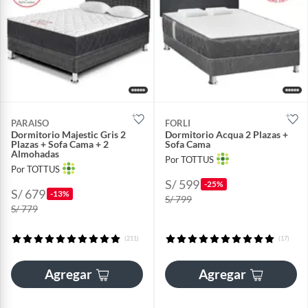
PARAISO
FORLI
Dormitorio Majestic Gris 2
Dormitorio Acqua 2 Plazas +
Plazas + Sofa Cama + 2
Sofa Cama
Almohadas
Por TOTTUS
Por TOTTUS
S/ 599
-25%
S/ 679
-13%
S/ 799
S/ 779
(211)
(17)
Agregar
Agregar