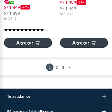
S/ 1,399
-27%
S/ 1,849
-48%
S/ 1,449
S/ 1,899
S/ 1,909
S/ 3,549
(1)
Agregar
Agregar
1
2
3
Te ayudamos
Sé parte de falabella.com