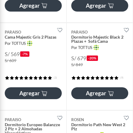
Agregar
Agregar
PARAISO
PARAISO
Cama Majestic Gris 2 Plazas
Dormitorio Majestic Black 2
Plazas + Sofá Cama
Por TOTTUS
Por TOTTUS
S/ 569
-7%
S/ 679
-20%
S/ 609
S/ 849
(3)
(9)
Agregar
Agregar
PARAISO
ROSEN
Dormitorio Europeo Balanzze
Dormitorio Path New West 2
2 Plz + 2 Almohadas
Plz
Viscoelásticas