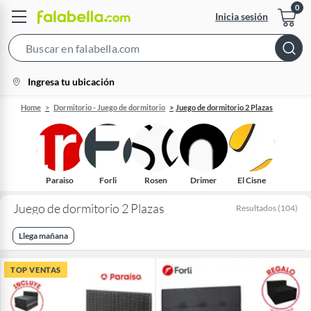
Inicia sesión
Search
Bar
location-
Ingresa tu ubicación
icon
Home
Dormitorio - Juego de dormitorio
Juego de dormitorio 2 Plazas
Paraiso
Forli
Rosen
Drimer
El Cisne
Juego de dormitorio 2 Plazas
Resultados
(
104
)
Llega mañana
TOP VENTAS