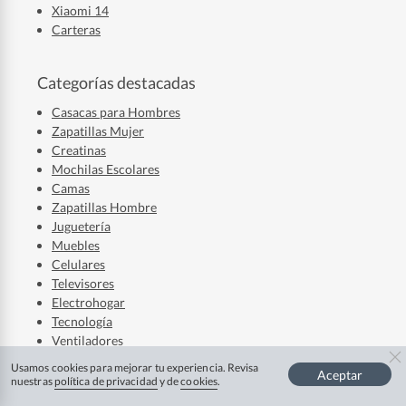
Xiaomi 14
Carteras
Categorías destacadas
Casacas para Hombres
Zapatillas Mujer
Creatinas
Mochilas Escolares
Camas
Zapatillas Hombre
Juguetería
Muebles
Celulares
Televisores
Electrohogar
Tecnología
Ventiladores
Laptops
Usamos cookies para mejorar tu experiencia. Revisa
Aceptar
Audífonos
nuestras
política de privacidad
y de
cookies
.
Refrigerador