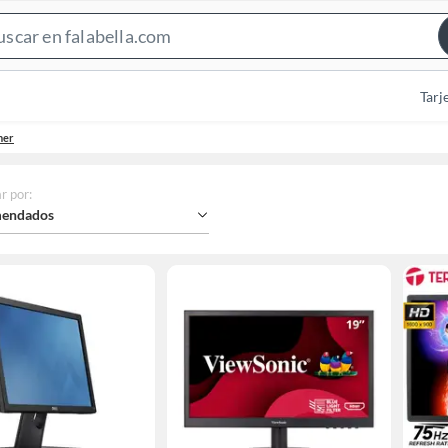
Search
Bar
Tarj
mer
r por
:
endados