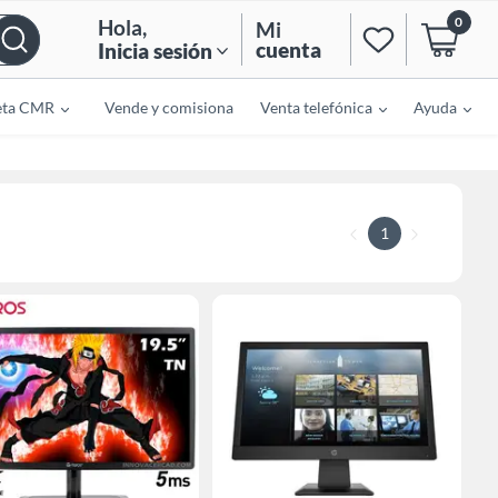
0
Hola
,
Mi
cuenta
Inicia sesión
eta CMR
Vende y comisiona
Venta telefónica
Ayuda
1