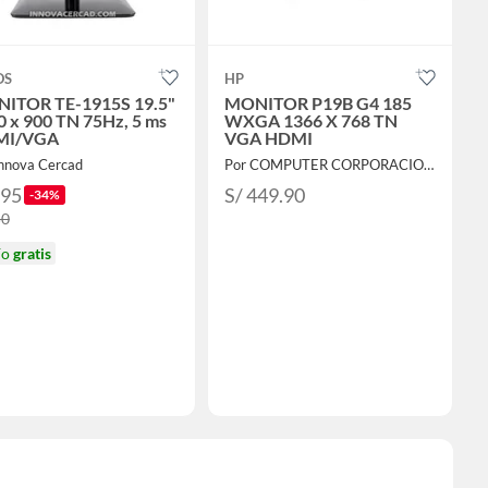
OS
HP
ITOR TE-1915S 19.5"
MONITOR P19B G4 185
0 x 900 TN 75Hz, 5 ms
WXGA 1366 X 768 TN
MI/VGA
VGA HDMI
Innova Cercad
Por COMPUTER CORPORACION SAC
295
S/ 449.90
-34%
50
ío
gratis