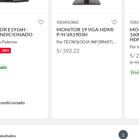
VIEWSONIC
TER
OR E1916H -
MONITOR 19 VGA-HDMI
MON
NDICIONADO
P-N VA1903H
160
HD
o Palermo
Por TECNOLOGIA INFORMATICA Y CONSULTORIA
Por 
S/ 392.22
-38%
S/ 
S/ 4
atis
Env
condicionado
1
 Resultados