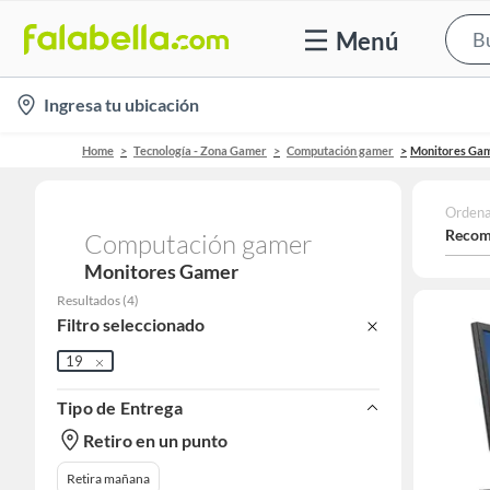
Menú
location-
Ingresa tu ubicación
icon
Home
Tecnología - Zona Gamer
Computación gamer
Monitores Ga
Ordena
Recom
Computación gamer
Monitores Gamer
Resultados
(
4
)
Filtro seleccionado
19
Tipo de Entrega
Retiro en un punto
Retira mañana