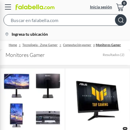
Inicia sesión
Search
Bar
location-
Ingresa tu ubicación
icon
Home
Tecnología - Zona Gamer
Computación gamer
Monitores Gamer
Monitores Gamer
Resultados
(
2
)