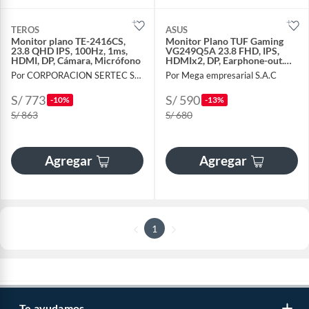
TEROS
ASUS
Monitor plano TE-2416CS,
Monitor Plano TUF Gaming
23.8 QHD IPS, 100Hz, 1ms,
VG249Q5A 23.8 FHD, IPS,
HDMI, DP, Cámara, Micrófono
HDMIx2, DP, Earphone-out.
Parlante 2Wx2
Por CORPORACION SERTEC SAC
Por Mega empresarial S.A.C
S/ 773
S/ 590
-10%
-13%
S/ 863
S/ 680
Agregar
Agregar
1
Te ayudamos