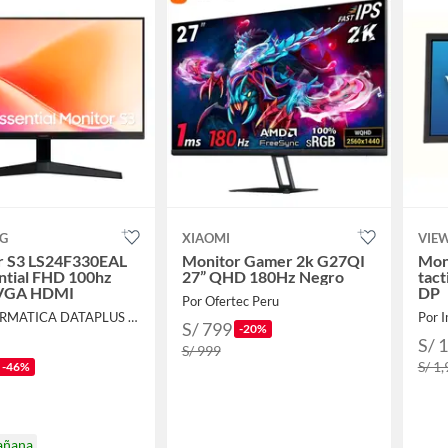
G
XIAOMI
VIE
r S3 LS24F330EAL
Monitor Gamer 2k G27QI
Mon
ntial FHD 100hz
27” QHD 180Hz Negro
tac
 VGA HDMI
DP
Por Ofertec Peru
Por INFORMATICA DATAPLUS SAC
Por 
S/ 799
-20%
S/ 
S/ 999
S/ 1
-46%
añana