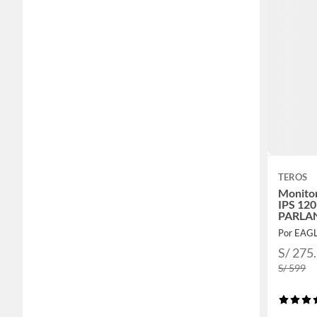
TEROS
Monitor
IPS 12
PARLA
Por EAG
S/ 275
S/ 599