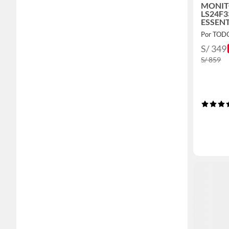
MONI
LS24F
ESSENT
24
Por TOD
S/ 349
S/ 859