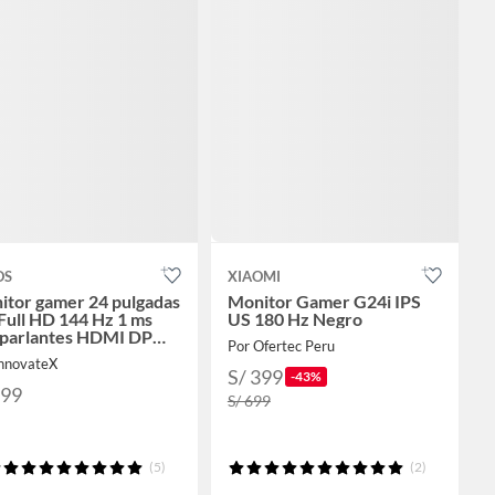
OS
XIAOMI
itor gamer 24 pulgadas
Monitor Gamer G24i IPS
Full HD 144 Hz 1 ms
US 180 Hz Negro
 parlantes HDMI DP
Por Ofertec Peru
2417S
InnovateX
S/ 399
-43%
799
S/ 699
(5)
(2)