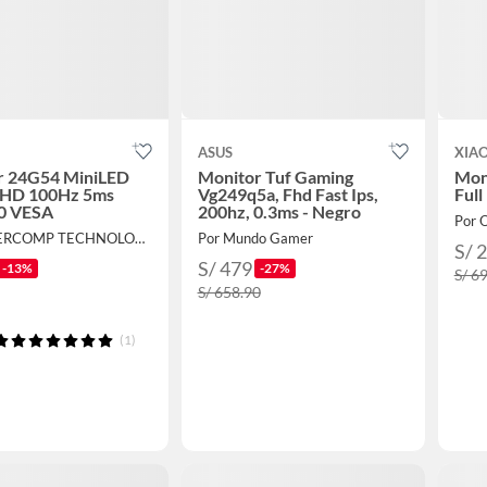
ASUS
XIA
r 24G54 MiniLED
Monitor Tuf Gaming
Mon
FHD 100Hz 5ms
Vg249q5a, Fhd Fast Ips,
Ful
0 VESA
200hz, 0.3ms - Negro
Por O
Por DEVERCOMP TECHNOLOGY
Por Mundo Gamer
S/ 
S/ 479
-13%
-27%
S/ 6
S/ 658.90
(1)