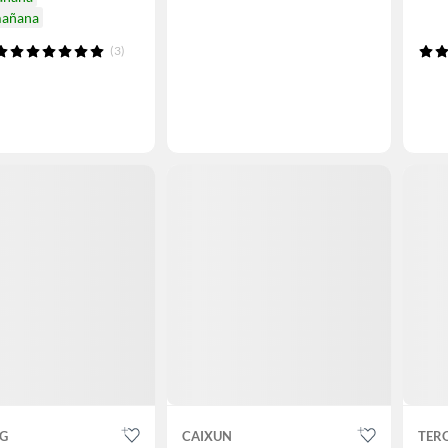
mañana
(3)
G
CAIXUN
TER