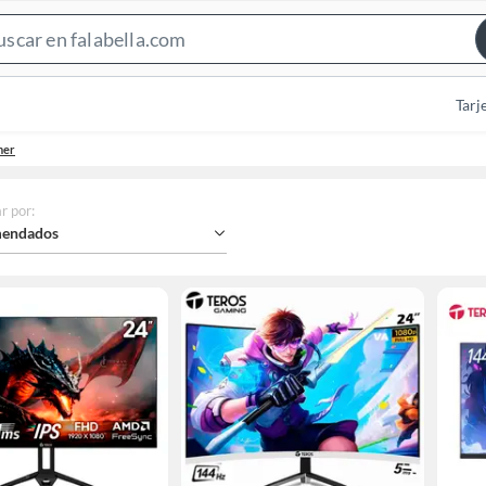
Search
Bar
Tarj
mer
r por
:
endados