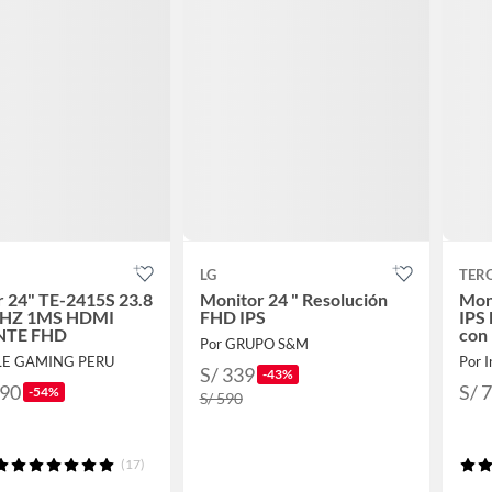
LG
TER
 24" TE-2415S 23.8
Monitor 24 " Resolución
Mon
0HZ 1MS HDMI
FHD IPS
IPS 
NTE FHD
con
Por GRUPO S&M
TE-
LE GAMING PERU
Por 
S/ 339
-43%
.90
S/ 
-54%
S/ 590
(17)