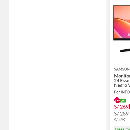
SAMSUN
Monito
24 Esse
Negro
S/ 269
S/ 289
S/ 499
Llega m