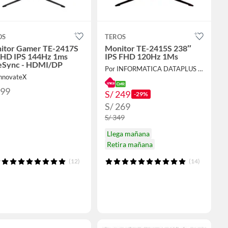
OS
TEROS
itor Gamer TE-2417S
Monitor TE-2415S 238″
FHD IPS 144Hz 1ms
IPS FHD 120Hz 1Ms
eSync - HDMI/DP
Por INFORMATICA DATAPLUS SAC
InnovateX
799
S/ 249
-29%
S/ 269
S/ 349
Llega mañana
Retira mañana
(12)
(14)