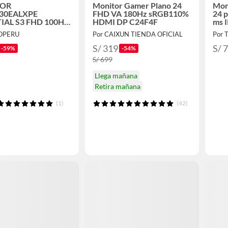
TOR
Monitor Gamer Plano 24
Mon
330EALXPE
FHD VA 180Hz sRGB110%
24 
IAL S3 FHD 100HZ
HDMI DP C24F4F
ms I
OPERU
Por CAIXUN TIENDA OFICIAL
Por 
S/ 319
S/ 
-59%
-54%
S/ 699
Llega mañana
Retira mañana
(1)
(42)