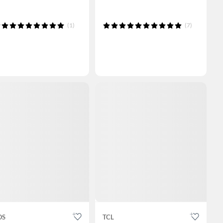
(1)
(7)
OS
TCL