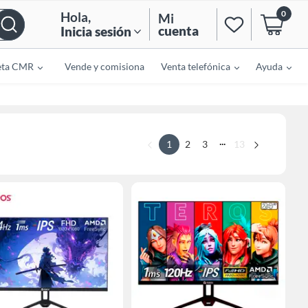
0
Hola
,
Mi
cuenta
Inicia sesión
eta CMR
Vende y comisiona
Venta telefónica
Ayuda
...
1
2
3
13