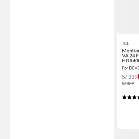
TCL
Monito
VA 24 
HDR40
S/ 339
S/ 389