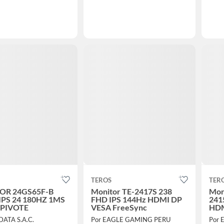
TEROS
TER
OR 24GS65F-B
Monitor TE-2417S 238
Mon
IPS 24 180HZ 1MS
FHD IPS 144Hz HDMI DP
241
 PIVOTE
VESA FreeSync
HDM
DATA S.A.C.
Por EAGLE GAMING PERU
Por 