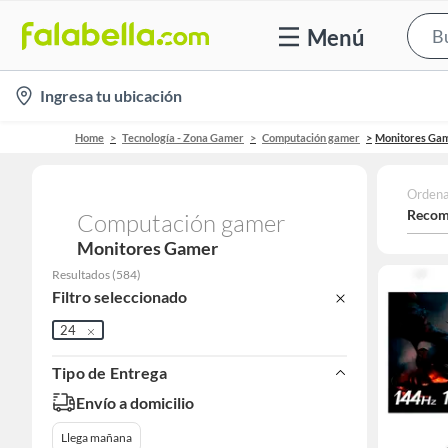
Menú
location-
Ingresa tu ubicación
icon
Home
Tecnología - Zona Gamer
Computación gamer
Monitores Ga
Ordena
Recom
Computación gamer
Monitores Gamer
Resultados
(
584
)
Filtro seleccionado
24
Tipo de Entrega
Envío a domicilio
Llega mañana