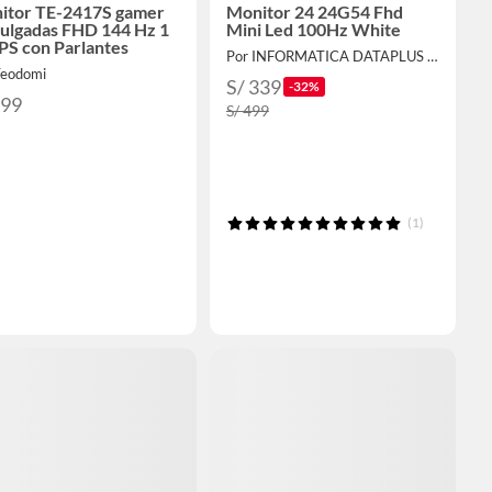
itor TE-2417S gamer
Monitor 24 24G54 Fhd
pulgadas FHD 144 Hz 1
Mini Led 100Hz White
PS con Parlantes
Por INFORMATICA DATAPLUS SAC
Teodomi
S/ 339
-32%
799
S/ 499
(1)