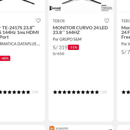
TEROS
TER
r TE-2417S 23.8″
MONITOR CURVO 24 LED
Mon
S 144Hz 1ms HDMI
23.8´´ 144HZ
24 
Port
Fre
Por GRUPO S&M
Por INFORMATICA DATAPLUS SAC
Por 
S/ 319
-51%
S/ 
S/ 650
-48%
(19)
(10)