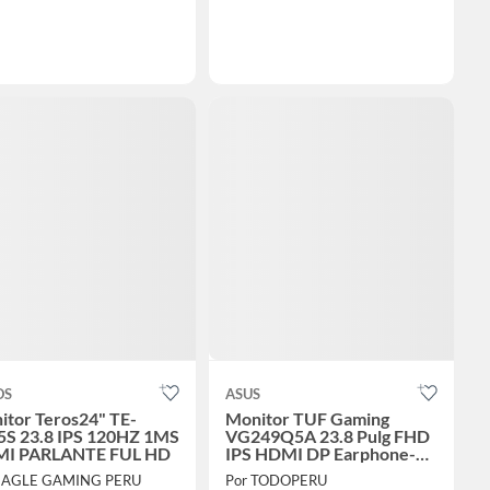
OS
ASUS
itor Teros24" TE-
Monitor TUF Gaming
5S 23.8 IPS 120HZ 1MS
VG249Q5A 23.8 Pulg FHD
I PARLANTE FUL HD
IPS HDMI DP Earphone-
out Parlante 2Wx2
EAGLE GAMING PERU
Por TODOPERU