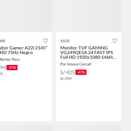
OMI
ASUS
itor Gamer A22i 2145”
Monitor TUF GAMING
l HD 75Hz Negro
VG249QE5A 24 FAST IPS
Full HD 1920x1080 146Hz
fertec Peru
1ms Parlante
Por Innova Cercad
299
-57%
S/ 425
-47%
99
S/ 799