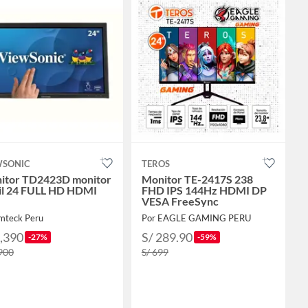
WSONIC
TEROS
itor TD2423D monitor
Monitor TE-2417S 238
til 24 FULL HD HDMI
FHD IPS 144Hz HDMI DP
VESA FreeSync
Imteck Peru
Por EAGLE GAMING PERU
1,390
S/ 289.90
-27%
-59%
,900
S/ 699